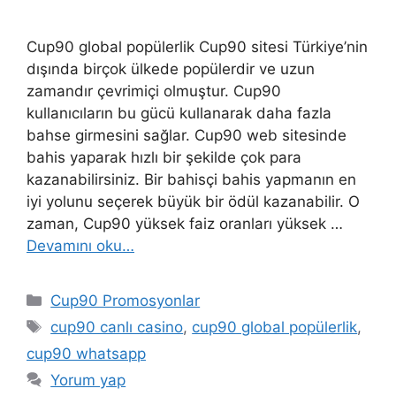
Cup90 global popülerlik Cup90 sitesi Türkiye’nin
dışında birçok ülkede popülerdir ve uzun
zamandır çevrimiçi olmuştur. Cup90
kullanıcıların bu gücü kullanarak daha fazla
bahse girmesini sağlar. Cup90 web sitesinde
bahis yaparak hızlı bir şekilde çok para
kazanabilirsiniz. Bir bahisçi bahis yapmanın en
iyi yolunu seçerek büyük bir ödül kazanabilir. O
zaman, Cup90 yüksek faiz oranları yüksek …
Devamını oku…
Kategoriler
Cup90 Promosyonlar
Etiketler
cup90 canlı casino
,
cup90 global popülerlik
,
cup90 whatsapp
Yorum yap