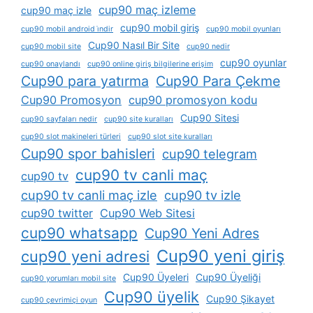
cup90 maç izleme
cup90 maç izle
cup90 mobil giriş
cup90 mobil android i̇ndir
cup90 mobil oyunları
Cup90 Nasıl Bir Site
cup90 mobil site
cup90 nedir
cup90 oyunlar
cup90 onaylandı
cup90 online giriş bilgilerine erişim
Cup90 para yatırma
Cup90 Para Çekme
Cup90 Promosyon
cup90 promosyon kodu
Cup90 Sitesi
cup90 sayfaları nedir
cup90 site kuralları
cup90 slot makineleri türleri
cup90 slot site kuralları
Cup90 spor bahisleri
cup90 telegram
cup90 tv canli maç
cup90 tv
cup90 tv canli maç izle
cup90 tv izle
cup90 twitter
Cup90 Web Sitesi
cup90 whatsapp
Cup90 Yeni Adres
Cup90 yeni giriş
cup90 yeni adresi
Cup90 Üyeleri
Cup90 Üyeliği
cup90 yorumları mobil site
Cup90 üyelik
Cup90 Şikayet
cup90 çevrimiçi oyun