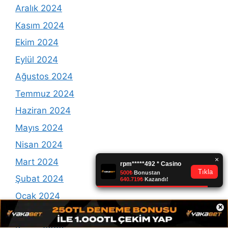
Aralık 2024
Kasım 2024
Ekim 2024
Eylül 2024
Ağustos 2024
Temmuz 2024
Haziran 2024
Mayıs 2024
Nisan 2024
Mart 2024
Şubat 2024
Ocak 2024
×
Aralık 2023