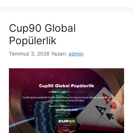
Cup90 Global
Popülerlik
Temmuz 3, 2026
Yazarı:
admin