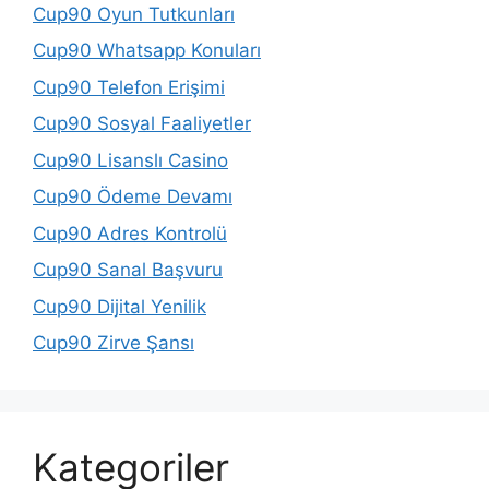
Cup90 Oyun Tutkunları
Cup90 Whatsapp Konuları
Cup90 Telefon Erişimi
Cup90 Sosyal Faaliyetler
Cup90 Lisanslı Casino
Cup90 Ödeme Devamı
Cup90 Adres Kontrolü
Cup90 Sanal Başvuru
Cup90 Dijital Yenilik
Cup90 Zirve Şansı
Kategoriler