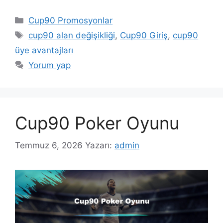
Kategoriler
Cup90 Promosyonlar
Etiketler
cup90 alan değişikliği
,
Cup90 Giriş
,
cup90
üye avantajları
Yorum yap
Cup90 Poker Oyunu
Temmuz 6, 2026
Yazarı:
admin