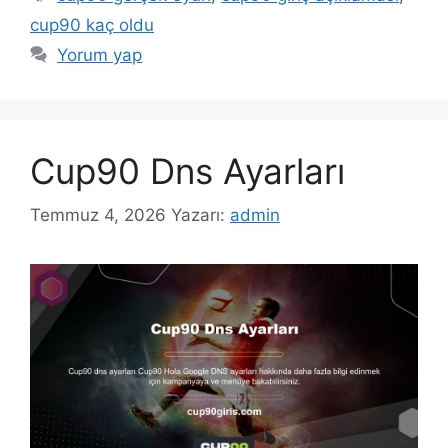
cup90 kaç oldu
Yorum yap
Cup90 Dns Ayarları
Temmuz 4, 2026
Yazarı:
admin