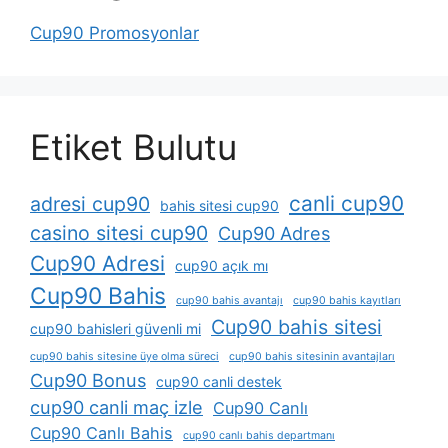
Cup90 Promosyonlar
Etiket Bulutu
canli cup90
adresi cup90
bahis sitesi cup90
casino sitesi cup90
Cup90 Adres
Cup90 Adresi
cup90 açık mı
Cup90 Bahis
cup90 bahis avantajı
cup90 bahis kayıtları
Cup90 bahis sitesi
cup90 bahisleri güvenli mi
cup90 bahis sitesine üye olma süreci
cup90 bahis sitesinin avantajları
Cup90 Bonus
cup90 canli destek
cup90 canli maç izle
Cup90 Canlı
Cup90 Canlı Bahis
cup90 canlı bahis departmanı