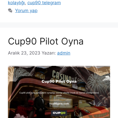
kolaylığı
,
cup90 telegram
Yorum yap
Cup90 Pilot Oyna
Aralık 23, 2023
Yazarı:
admin