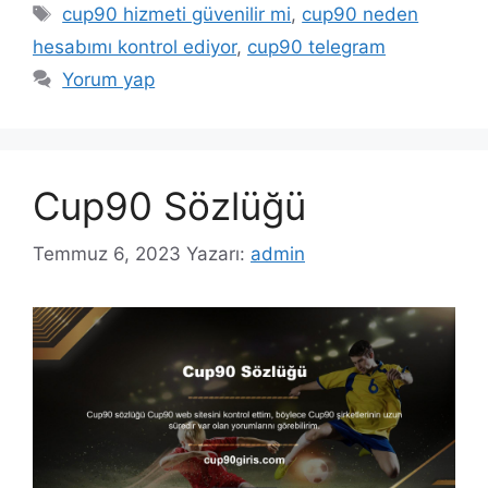
Etiketler
cup90 hizmeti güvenilir mi
,
cup90 neden
hesabımı kontrol ediyor
,
cup90 telegram
Yorum yap
Cup90 Sözlüğü
Temmuz 6, 2023
Yazarı:
admin