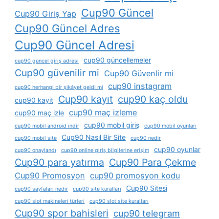
Cup90 Güncel
Cup90 Giriş Yap
Cup90 Güncel Adres
Cup90 Güncel Adresi
cup90 güncellemeler
cup90 güncel giriş adresi
Cup90 güvenilir mi
Cup90 Güvenlir mi
cup90 instagram
cup90 herhangi bir şikâyet geldi mi
Cup90 kayıt
cup90 kaç oldu
cup90 kayit
cup90 maç izleme
cup90 maç izle
cup90 mobil giriş
cup90 mobil android i̇ndir
cup90 mobil oyunları
Cup90 Nasıl Bir Site
cup90 mobil site
cup90 nedir
cup90 oyunlar
cup90 onaylandı
cup90 online giriş bilgilerine erişim
Cup90 para yatırma
Cup90 Para Çekme
Cup90 Promosyon
cup90 promosyon kodu
Cup90 Sitesi
cup90 sayfaları nedir
cup90 site kuralları
cup90 slot makineleri türleri
cup90 slot site kuralları
Cup90 spor bahisleri
cup90 telegram