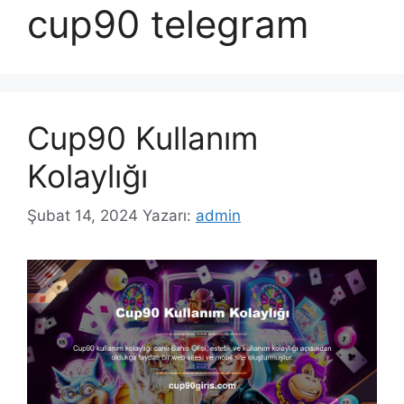
cup90 telegram
Cup90 Kullanım
Kolaylığı
Şubat 14, 2024
Yazarı:
admin