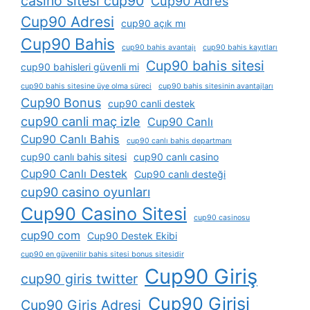
casino sitesi cup90
Cup90 Adres
Cup90 Adresi
cup90 açık mı
Cup90 Bahis
cup90 bahis avantajı
cup90 bahis kayıtları
Cup90 bahis sitesi
cup90 bahisleri güvenli mi
cup90 bahis sitesine üye olma süreci
cup90 bahis sitesinin avantajları
Cup90 Bonus
cup90 canli destek
cup90 canli maç izle
Cup90 Canlı
Cup90 Canlı Bahis
cup90 canlı bahis departmanı
cup90 canlı bahis sitesi
cup90 canlı casino
Cup90 Canlı Destek
Cup90 canlı desteği
cup90 casino oyunları
Cup90 Casino Sitesi
cup90 casinosu
cup90 com
Cup90 Destek Ekibi
cup90 en güvenilir bahis sitesi bonus sitesidir
Cup90 Giriş
cup90 giris twitter
Cup90 Girişi
Cup90 Giriş Adresi