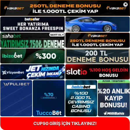
×
CUP90 GİRİŞ İÇİN TIKLAYINIZ!