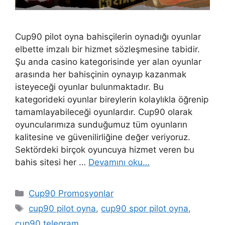
Cup90 pilot oyna bahisçilerin oynadığı oyunlar
elbette imzalı bir hizmet sözleşmesine tabidir.
Şu anda casino kategorisinde yer alan oyunlar
arasında her bahisçinin oynayıp kazanmak
isteyeceği oyunlar bulunmaktadır. Bu
kategorideki oyunlar bireylerin kolaylıkla öğrenip
tamamlayabileceği oyunlardır. Cup90 olarak
oyuncularımıza sunduğumuz tüm oyunların
kalitesine ve güvenilirliğine değer veriyoruz.
Sektördeki birçok oyuncuya hizmet veren bu
bahis sitesi her …
Devamını oku…
Kategoriler
Cup90 Promosyonlar
Etiketler
cup90 pilot oyna
,
cup90 spor pilot oyna
,
cup90 telegram