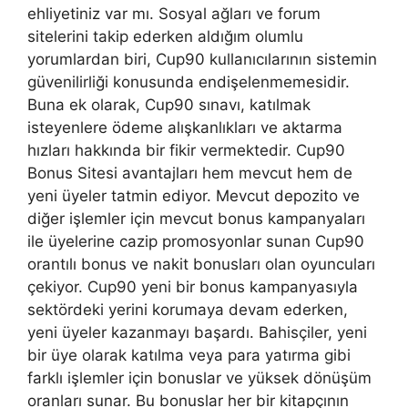
ehliyetiniz var mı. Sosyal ağları ve forum
sitelerini takip ederken aldığım olumlu
yorumlardan biri, Cup90 kullanıcılarının sistemin
güvenilirliği konusunda endişelenmemesidir.
Buna ek olarak, Cup90 sınavı, katılmak
isteyenlere ödeme alışkanlıkları ve aktarma
hızları hakkında bir fikir vermektedir. Cup90
Bonus Sitesi avantajları hem mevcut hem de
yeni üyeler tatmin ediyor. Mevcut depozito ve
diğer işlemler için mevcut bonus kampanyaları
ile üyelerine cazip promosyonlar sunan Cup90
orantılı bonus ve nakit bonusları olan oyuncuları
çekiyor. Cup90 yeni bir bonus kampanyasıyla
sektördeki yerini korumaya devam ederken,
yeni üyeler kazanmayı başardı. Bahisçiler, yeni
bir üye olarak katılma veya para yatırma gibi
farklı işlemler için bonuslar ve yüksek dönüşüm
oranları sunar. Bu bonuslar her bir kitapçının