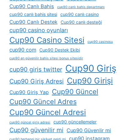
Cup90 Canlı Bahis
cup90 canlı bahis departmanı
cup90 canlı bahis sitesi
cup90 canlı casino
Cup90 Canlı Destek
Cup90 canlı desteği
cup90 casino oyunları
Cup90 Casino Sitesi
cup90 casinosu
cup90 com
Cup90 Destek Ekibi
cup90 en güvenilir bahis sitesi bonus sitesidir
Cup90 Giriş
cup90 giris twitter
Cup90 Girişi
Cup90 Giriş Adresi
Cup90 Güncel
Cup90 Giriş Yap
Cup90 Güncel Adres
Cup90 Güncel Adresi
cup90 güncellemeler
cup90 güncel giriş adresi
Cup90 güvenilir mi
Cup90 Güvenlir mi
cup90 instagram
cup90 herhangi bir şikâyet geldi mi