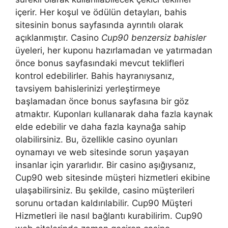
içerir. Her koşul ve ödülün detayları, bahis
sitesinin bonus sayfasında ayrıntılı olarak
açıklanmıştır. Casino
Cup90 benzersiz bahisler
üyeleri, her kuponu hazırlamadan ve yatırmadan
önce bonus sayfasındaki mevcut teklifleri
kontrol edebilirler. Bahis hayranıysanız,
tavsiyem bahislerinizi yerleştirmeye
başlamadan önce bonus sayfasına bir göz
atmaktır. Kuponları kullanarak daha fazla kaynak
elde edebilir ve daha fazla kaynağa sahip
olabilirsiniz. Bu, özellikle casino oyunları
oynamayı ve web sitesinde sorun yaşayan
insanlar için yararlıdır. Bir casino aşığıysanız,
Cup90 web sitesinde müşteri hizmetleri ekibine
ulaşabilirsiniz. Bu şekilde, casino müşterileri
sorunu ortadan kaldırılabilir. Cup90 Müşteri
Hizmetleri ile nasıl bağlantı kurabilirim. Cup90