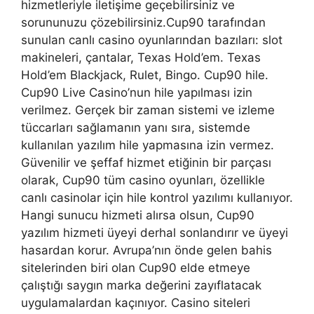
hizmetleriyle iletişime geçebilirsiniz ve
sorununuzu çözebilirsiniz.Cup90 tarafından
sunulan canlı casino oyunlarından bazıları: slot
makineleri, çantalar, Texas Hold’em. Texas
Hold’em Blackjack, Rulet, Bingo. Cup90 hile.
Cup90 Live Casino’nun hile yapılması izin
verilmez. Gerçek bir zaman sistemi ve izleme
tüccarları sağlamanın yanı sıra, sistemde
kullanılan yazılım hile yapmasına izin vermez.
Güvenilir ve şeffaf hizmet etiğinin bir parçası
olarak, Cup90 tüm casino oyunları, özellikle
canlı casinolar için hile kontrol yazılımı kullanıyor.
Hangi sunucu hizmeti alırsa olsun, Cup90
yazılım hizmeti üyeyi derhal sonlandırır ve üyeyi
hasardan korur. Avrupa’nın önde gelen bahis
sitelerinden biri olan Cup90 elde etmeye
çalıştığı saygın marka değerini zayıflatacak
uygulamalardan kaçınıyor. Casino siteleri