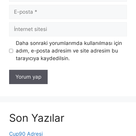
E-
posta
İnternet
sitesi
Daha sonraki yorumlarımda kullanılması için
adım, e-posta adresim ve site adresim bu
tarayıcıya kaydedilsin.
Son Yazılar
Cup90 Adresi