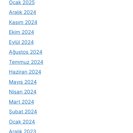
Ocak 2025
Aralık 2024
Kasım 2024
Ekim 2024
Eylül 2024
Ağustos 2024
Temmuz 2024
Haziran 2024
Mayıs 2024
Nisan 2024
Mart 2024
Şubat 2024
Ocak 2024
Aralık 2023