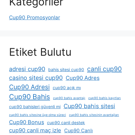
Kategoriler
Cup90 Promosyonlar
Etiket Bulutu
canli cup90
adresi cup90
bahis sitesi cup90
casino sitesi cup90
Cup90 Adres
Cup90 Adresi
cup90 açık mı
Cup90 Bahis
cup90 bahis avantajı
cup90 bahis kayıtları
Cup90 bahis sitesi
cup90 bahisleri güvenli mi
cup90 bahis sitesine üye olma süreci
cup90 bahis sitesinin avantajları
Cup90 Bonus
cup90 canli destek
cup90 canli maç izle
Cup90 Canlı