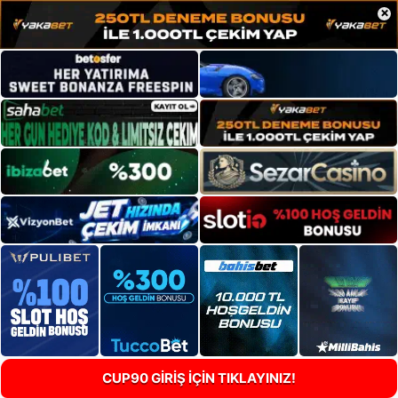
×
CUP90 GİRİŞ İÇİN TIKLAYINIZ!