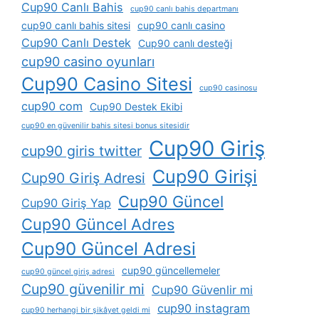
Cup90 Canlı Bahis
cup90 canlı bahis departmanı
cup90 canlı bahis sitesi
cup90 canlı casino
Cup90 Canlı Destek
Cup90 canlı desteği
cup90 casino oyunları
Cup90 Casino Sitesi
cup90 casinosu
cup90 com
Cup90 Destek Ekibi
cup90 en güvenilir bahis sitesi bonus sitesidir
Cup90 Giriş
cup90 giris twitter
Cup90 Girişi
Cup90 Giriş Adresi
Cup90 Güncel
Cup90 Giriş Yap
Cup90 Güncel Adres
Cup90 Güncel Adresi
cup90 güncellemeler
cup90 güncel giriş adresi
Cup90 güvenilir mi
Cup90 Güvenlir mi
cup90 instagram
cup90 herhangi bir şikâyet geldi mi