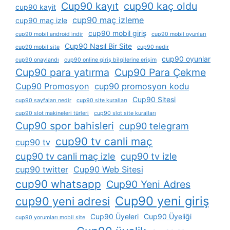
Cup90 kayıt
cup90 kaç oldu
cup90 kayit
cup90 maç izleme
cup90 maç izle
cup90 mobil giriş
cup90 mobil android i̇ndir
cup90 mobil oyunları
Cup90 Nasıl Bir Site
cup90 mobil site
cup90 nedir
cup90 oyunlar
cup90 onaylandı
cup90 online giriş bilgilerine erişim
Cup90 para yatırma
Cup90 Para Çekme
Cup90 Promosyon
cup90 promosyon kodu
Cup90 Sitesi
cup90 sayfaları nedir
cup90 site kuralları
cup90 slot makineleri türleri
cup90 slot site kuralları
Cup90 spor bahisleri
cup90 telegram
cup90 tv canli maç
cup90 tv
cup90 tv canli maç izle
cup90 tv izle
cup90 twitter
Cup90 Web Sitesi
cup90 whatsapp
Cup90 Yeni Adres
Cup90 yeni giriş
cup90 yeni adresi
Cup90 Üyeleri
Cup90 Üyeliği
cup90 yorumları mobil site