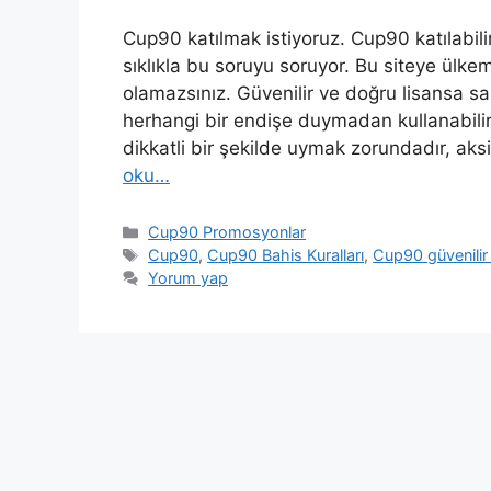
Cup90 katılmak istiyoruz. Cup90 katılabili
sıklıkla bu soruyu soruyor. Bu siteye ülke
olamazsınız. Güvenilir ve doğru lisansa sah
herhangi bir endişe duymadan kullanabilirler
dikkatli bir şekilde uymak zorundadır, aksi
oku…
Kategoriler
Cup90 Promosyonlar
Etiketler
Cup90
,
Cup90 Bahis Kuralları
,
Cup90 güvenilir
Yorum yap