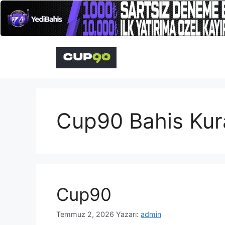
İçeriğe
atla
Cup90 Bahis Kura
Cup90
Temmuz 2, 2026
Yazarı:
admin