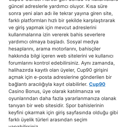
güncel adreslerle yardımcı oluyor. Kısa süre
sonra yeni alan adı ile tekrar yayına giren site,
farklı platformları hızlı bir şekilde karşılaştırarak
ve giriş yapmak için mevcut adreslerini
kullanmalarına izin vererek bahis severlere
yardımcı olmaya başladı. Sosyal medya
hesaplarını, arama motorlarını, bahisçiler
hakkında bilgi içeren web sitelerini ve kullanıcı
forumlarını kontrol edebilirsiniz. Aynı zamanda,
halihazırda kayıtlı olan üyeler, Cup90 girişini
açmak için e-posta adreslerine gönderilen bir
bağlantı aracılığıyla kayıt olabilirler.
Cup90
Casino Bonus, üye olarak katılmanıza ve
oyunlarından daha fazla yararlanmanıza olanak
tanıyan bir web sitesidir. Spor bahislerinin
keyfini çıkarmak için giriş sayfasında olduğu gibi
farklı üyelik türleri arasından seçim
yapabilirsiniz.