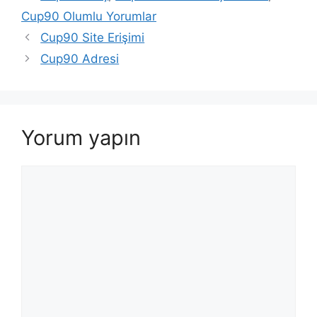
Cup90 Olumlu Yorumlar
Cup90 Site Erişimi
Cup90 Adresi
Yorum yapın
Yorum