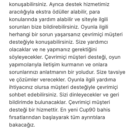
konuşabilirsiniz. Ayrıca destek hizmetimiz
aracılığıyla ekstra ödüller alabilir, para
konularında yardım alabilir ve siteyle ilgili
sorunları bize bildirebilirsiniz. Oyunla ilgili
herhangi bir sorun yaşarsanız çevrimiçi müşteri
desteğiyle konuşabilirsiniz. Size yardımcı
olacaklar ve ne yapmanız gerektiğini
söyleyecekler. Çevrimiçi müşteri desteği, oyun
yapımcılarıyla iletişim kurmanın ve onlara
sorunlarınızı anlatmanın bir yoludur. Size tavsiye
ve çözümler verecekler. Oyunla ilgili yardıma
ihtiyacınız olursa müşteri desteğiyle çevrimiçi
sohbet edebilirsiniz. Sizi dinleyecekler ve geri
bildirimde bulunacaklar. Çevrimiçi müşteri
desteği bir hizmettir. En yeni Cup90 bahis
fırsatlarından başlayarak tüm ayrıntılara
bakacağız.