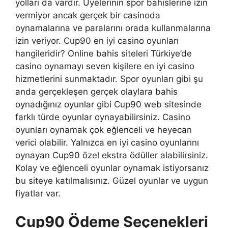
yolları da vardır. Üyelerinin spor bahislerine izin
vermiyor ancak gerçek bir casinoda
oynamalarına ve paralarını orada kullanmalarına
izin veriyor. Cup90 en iyi casino oyunları
hangileridir? Online bahis siteleri Türkiye’de
casino oynamayı seven kişilere en iyi casino
hizmetlerini sunmaktadır. Spor oyunları gibi şu
anda gerçekleşen gerçek olaylara bahis
oynadığınız oyunlar gibi Cup90 web sitesinde
farklı türde oyunlar oynayabilirsiniz. Casino
oyunları oynamak çok eğlenceli ve heyecan
verici olabilir. Yalnızca en iyi casino oyunlarını
oynayan Cup90 özel ekstra ödüller alabilirsiniz.
Kolay ve eğlenceli oyunlar oynamak istiyorsanız
bu siteye katılmalısınız. Güzel oyunlar ve uygun
fiyatlar var.
Cup90 Ödeme Seçenekleri