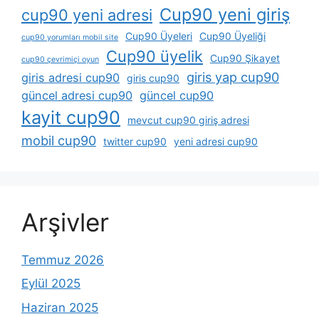
Cup90 yeni giriş
cup90 yeni adresi
Cup90 Üyeleri
Cup90 Üyeliği
cup90 yorumları mobil site
Cup90 üyelik
Cup90 Şikayet
cup90 çevrimiçi oyun
giris yap cup90
giris adresi cup90
giris cup90
güncel adresi cup90
güncel cup90
kayit cup90
mevcut cup90 giriş adresi
mobil cup90
twitter cup90
yeni adresi cup90
Arşivler
Temmuz 2026
Eylül 2025
Haziran 2025