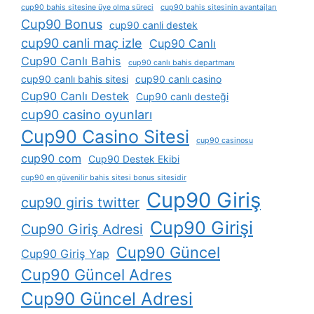
cup90 bahis sitesine üye olma süreci
cup90 bahis sitesinin avantajları
Cup90 Bonus
cup90 canli destek
cup90 canli maç izle
Cup90 Canlı
Cup90 Canlı Bahis
cup90 canlı bahis departmanı
cup90 canlı bahis sitesi
cup90 canlı casino
Cup90 Canlı Destek
Cup90 canlı desteği
cup90 casino oyunları
Cup90 Casino Sitesi
cup90 casinosu
cup90 com
Cup90 Destek Ekibi
cup90 en güvenilir bahis sitesi bonus sitesidir
Cup90 Giriş
cup90 giris twitter
Cup90 Girişi
Cup90 Giriş Adresi
Cup90 Güncel
Cup90 Giriş Yap
Cup90 Güncel Adres
Cup90 Güncel Adresi