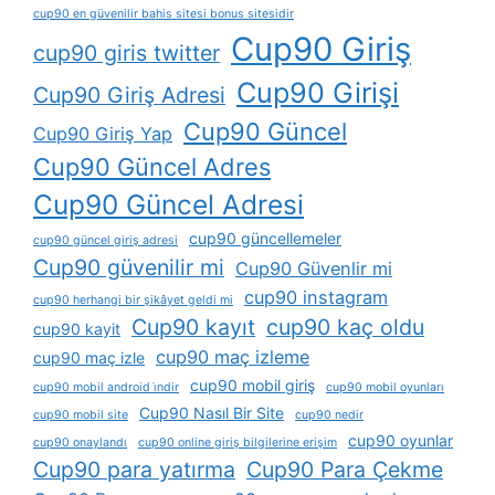
cup90 en güvenilir bahis sitesi bonus sitesidir
Cup90 Giriş
cup90 giris twitter
Cup90 Girişi
Cup90 Giriş Adresi
Cup90 Güncel
Cup90 Giriş Yap
Cup90 Güncel Adres
Cup90 Güncel Adresi
cup90 güncellemeler
cup90 güncel giriş adresi
Cup90 güvenilir mi
Cup90 Güvenlir mi
cup90 instagram
cup90 herhangi bir şikâyet geldi mi
Cup90 kayıt
cup90 kaç oldu
cup90 kayit
cup90 maç izleme
cup90 maç izle
cup90 mobil giriş
cup90 mobil android i̇ndir
cup90 mobil oyunları
Cup90 Nasıl Bir Site
cup90 mobil site
cup90 nedir
cup90 oyunlar
cup90 onaylandı
cup90 online giriş bilgilerine erişim
Cup90 para yatırma
Cup90 Para Çekme