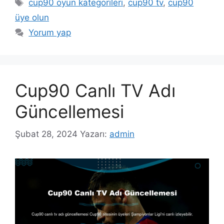
Etiketler
cup90 oyun kategorileri
,
cup90 tv
,
cup90
üye olun
Yorum yap
Cup90 Canlı TV Adı
Güncellemesi
Şubat 28, 2024
Yazarı:
admin