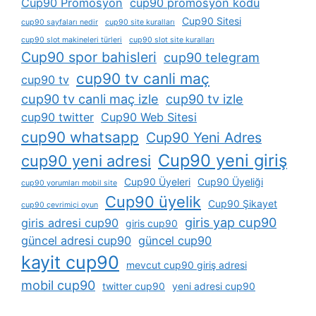
Cup90 Promosyon
cup90 promosyon kodu
Cup90 Sitesi
cup90 sayfaları nedir
cup90 site kuralları
cup90 slot makineleri türleri
cup90 slot site kuralları
Cup90 spor bahisleri
cup90 telegram
cup90 tv canli maç
cup90 tv
cup90 tv canli maç izle
cup90 tv izle
cup90 twitter
Cup90 Web Sitesi
cup90 whatsapp
Cup90 Yeni Adres
Cup90 yeni giriş
cup90 yeni adresi
Cup90 Üyeleri
Cup90 Üyeliği
cup90 yorumları mobil site
Cup90 üyelik
Cup90 Şikayet
cup90 çevrimiçi oyun
giris yap cup90
giris adresi cup90
giris cup90
güncel adresi cup90
güncel cup90
kayit cup90
mevcut cup90 giriş adresi
mobil cup90
twitter cup90
yeni adresi cup90