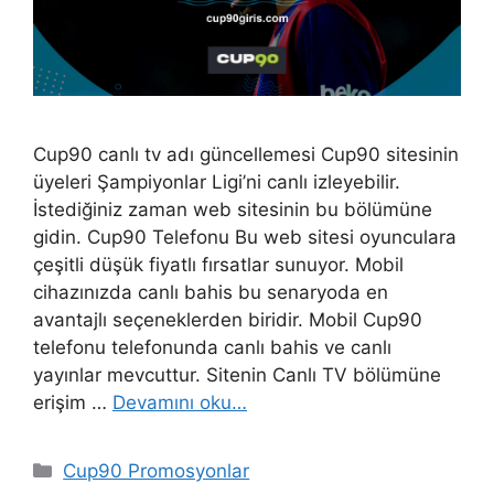
Cup90 canlı tv adı güncellemesi Cup90 sitesinin
üyeleri Şampiyonlar Ligi’ni canlı izleyebilir.
İstediğiniz zaman web sitesinin bu bölümüne
gidin. Cup90 Telefonu Bu web sitesi oyunculara
çeşitli düşük fiyatlı fırsatlar sunuyor. Mobil
cihazınızda canlı bahis bu senaryoda en
avantajlı seçeneklerden biridir. Mobil Cup90
telefonu telefonunda canlı bahis ve canlı
yayınlar mevcuttur. Sitenin Canlı TV bölümüne
erişim …
Devamını oku…
Kategoriler
Cup90 Promosyonlar