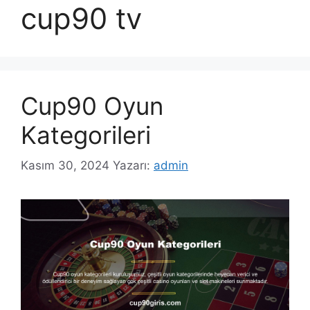
cup90 tv
Cup90 Oyun
Kategorileri
Kasım 30, 2024
Yazarı:
admin