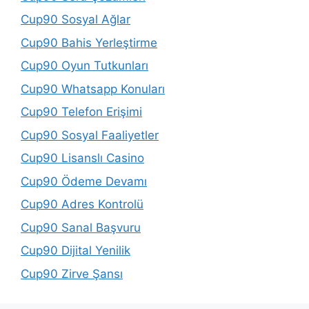
Cup90 Sosyal Ağlar
Cup90 Bahis Yerleştirme
Cup90 Oyun Tutkunları
Cup90 Whatsapp Konuları
Cup90 Telefon Erişimi
Cup90 Sosyal Faaliyetler
Cup90 Lisanslı Casino
Cup90 Ödeme Devamı
Cup90 Adres Kontrolü
Cup90 Sanal Başvuru
Cup90 Dijital Yenilik
Cup90 Zirve Şansı