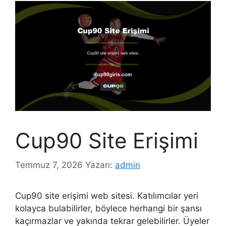
Cup90 Site Erişimi
Temmuz 7, 2026
Yazarı:
admin
Cup90 site erişimi web sitesi. Katılımcılar yeri
kolayca bulabilirler, böylece herhangi bir şansı
kaçırmazlar ve yakında tekrar gelebilirler. Üyeler