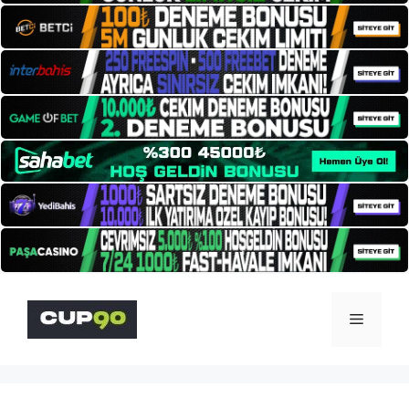
İçeriğe
atla
Menü