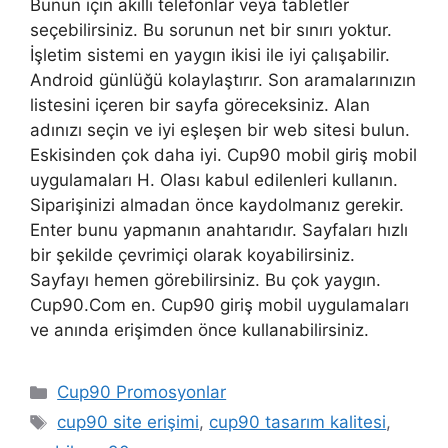
Bunun için akıllı telefonlar veya tabletler
seçebilirsiniz. Bu sorunun net bir sınırı yoktur.
İşletim sistemi en yaygın ikisi ile iyi çalışabilir.
Android günlüğü kolaylaştırır. Son aramalarınızın
listesini içeren bir sayfa göreceksiniz. Alan
adınızı seçin ve iyi eşleşen bir web sitesi bulun.
Eskisinden çok daha iyi. Cup90 mobil giriş mobil
uygulamaları H. Olası kabul edilenleri kullanın.
Siparişinizi almadan önce kaydolmanız gerekir.
Enter bunu yapmanın anahtarıdır. Sayfaları hızlı
bir şekilde çevrimiçi olarak koyabilirsiniz.
Sayfayı hemen görebilirsiniz. Bu çok yaygın.
Cup90.Com en. Cup90 giriş mobil uygulamaları
ve anında erişimden önce kullanabilirsiniz.
Kategoriler
Cup90 Promosyonlar
Etiketler
cup90 site erişimi
,
cup90 tasarım kalitesi
,