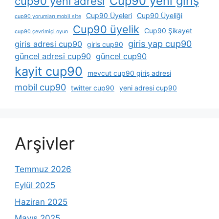
Cup90 yeni giriş
cup90 yeni adresi
Cup90 Üyeleri
Cup90 Üyeliği
cup90 yorumları mobil site
Cup90 üyelik
Cup90 Şikayet
cup90 çevrimiçi oyun
giris yap cup90
giris adresi cup90
giris cup90
güncel adresi cup90
güncel cup90
kayit cup90
mevcut cup90 giriş adresi
mobil cup90
twitter cup90
yeni adresi cup90
Arşivler
Temmuz 2026
Eylül 2025
Haziran 2025
Mayıs 2025