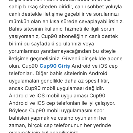
sahip birkaç siteden biridir, canlı sohbet yoluyla
canlı destekle iletişime geçebilir ve sorularınızı
mümkün olan en kısa sürede cevaplayabilirsiniz.
Bahis sitesinin kullanıcı hizmeti ile ilgili sorun
yaşıyorsanız, Cup90 aboneliğinin canlı destek
birimi bu sayfadaki sorularınızı veya
yorumlarınızı yanıtlamayacağından bu siteyle
iletişime geçmelisiniz. Güvenli bir şekilde abone
olun. Cup90
Cup90 Giriş
Android ve iOS cep
telefonları. Diğer bahis sitelerinin Android
uygulamaları genellikle daha az spesifiktir,
ancak Cup90 mobil uygulaması değildir.
Android ve iOS mobil uygulaması Cup90
Android ve iOS cep telefonları ile iyi çalışıyor.
Böylece Cup90 mobil uygulamasını spor
bahisleri yapmak ve casino oyunlarını her
zaman, birçok cep telefonunun her yerinde
oynamak için kullanabilirsiniz.