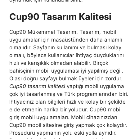
Cup90 Tasarım Kalitesi
Cup90 Mükemmel Tasarım. Tasarım, mobil
uygulamalar için masaüstünden daha anlamlı
olmalıdır. Sayfanın kullanımı ve bulması kolay
olmalı, böylece kullanıcılar ihtiyaç duyduklarını
hızlı ve karışıklık olmadan alabilir. Birçok
bahisçinin mobil uygulaması iyi yapılmış değil.
Olası doğru sayfayı bulmak üyeler için zordur.
Cup90 tasarım kalitesi
yaptığı mobil uygulama
çok iyi tasarlanmış ve Türk programlarından biri.
İhtiyacınız olan bilgileri hızlı ve kolay bir şekilde
elde etmenin harika bir yoludur. Cup90 mobil
giriş mobil uygulamaları. Mobil cihazınızdan
Cup90 mobil sitesine giriş yapmak çok kolaydır.
Prosedürü yapmanın yolu eski yolla aynıdır.