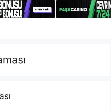
laması
ası