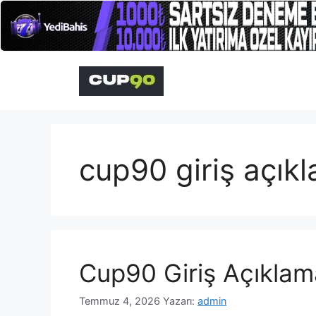
İçeriğe
atla
cup90 giriş açık
Cup90 Giriş Açıklam
Temmuz 4, 2026
Yazarı:
admin