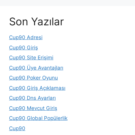
Son Yazılar
Cup90 Adresi
Cup90 Giriş
Cup90 Site Erişimi
Cup90 Üye Avantajları
Cup90 Poker Oyunu
Cup90 Giriş Açıklaması
Cup90 Dns Ayarları
Cup90 Mevcut Giriş
Cup90 Global Popülerlik
Cup90