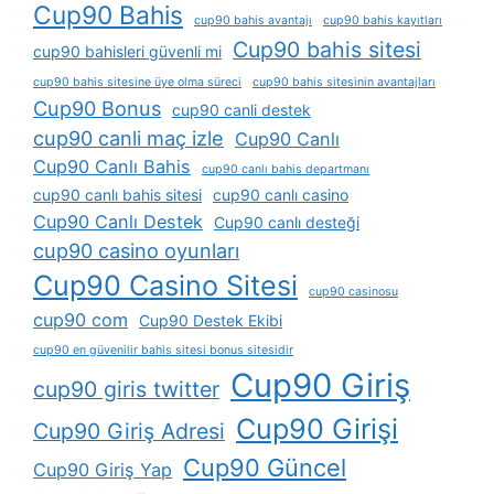
Cup90 Bahis
cup90 bahis avantajı
cup90 bahis kayıtları
Cup90 bahis sitesi
cup90 bahisleri güvenli mi
cup90 bahis sitesine üye olma süreci
cup90 bahis sitesinin avantajları
Cup90 Bonus
cup90 canli destek
cup90 canli maç izle
Cup90 Canlı
Cup90 Canlı Bahis
cup90 canlı bahis departmanı
cup90 canlı bahis sitesi
cup90 canlı casino
Cup90 Canlı Destek
Cup90 canlı desteği
cup90 casino oyunları
Cup90 Casino Sitesi
cup90 casinosu
cup90 com
Cup90 Destek Ekibi
cup90 en güvenilir bahis sitesi bonus sitesidir
Cup90 Giriş
cup90 giris twitter
Cup90 Girişi
Cup90 Giriş Adresi
Cup90 Güncel
Cup90 Giriş Yap