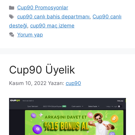
Kategoriler
Cup90 Promosyonlar
Etiketler
cup90 canlı bahis departmanı
,
Cup90 canlı
desteği
,
cup90 maç izleme
Yorum yap
Cup90 Üyelik
Kasım 10, 2022
Yazarı:
cup90