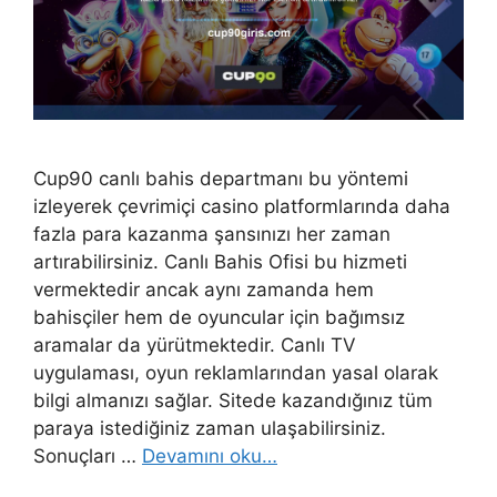
Cup90 canlı bahis departmanı bu yöntemi
izleyerek çevrimiçi casino platformlarında daha
fazla para kazanma şansınızı her zaman
artırabilirsiniz. Canlı Bahis Ofisi bu hizmeti
vermektedir ancak aynı zamanda hem
bahisçiler hem de oyuncular için bağımsız
aramalar da yürütmektedir. Canlı TV
uygulaması, oyun reklamlarından yasal olarak
bilgi almanızı sağlar. Sitede kazandığınız tüm
paraya istediğiniz zaman ulaşabilirsiniz.
Sonuçları …
Devamını oku…