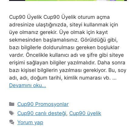
Cup90 Üyelik Cup90 Üyelik oturum açma
adresinize ulaştığınızda, siteyi kullanmak için
üye olmanız gerekir. Üye olmak için kayıt
sekmesinden başlamalısınız. Görüldüğü gibi,
bazı bilgilerle doldurulması gereken boşluklar
vardır. Öncelikle kullanıcı adı ve şifre gibi siteye
erişimi sağlayan bilgiler yazılmalıdır. Daha sonra
bazı kişisel bilgilerin yazılması gerekiyor. Bu, soy
adı, adı, doğum tarihi, kimlik numarası vb. …
Devamını oku…
Kategoriler
Cup90 Promosyonlar
Etiketler
Cup90 canlı desteği
,
Cup90 üyelik
Yorum yap