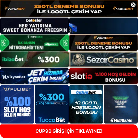
×
CUP90 GİRİŞ İÇİN TIKLAYINIZ!