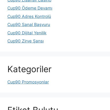
Cup90 Ödeme Devamı
Cup90 Adres Kontrolü
Cup90 Sanal Başvuru
Cup90 Dijital Yenilik
Cup90 Zirve Şansı
Kategoriler
Cup90 Promosyonlar