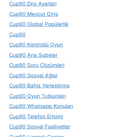
Cup90 Dns Ayarları
Cup90 Mevcut Giriş
Cup90 Global Popülerlik
Cup90
Cup90 Kontrollü Oyun
Cup90 Ana Şubeler
Cup90 Soru Çözümleri
Cup90 Sosyal Ağlar
Cup90 Bahis Yerleştirme
Cup90 Oyun Tutkunları
Cup90 Whatsapp Konuları
Cup90 Telefon Erişimi
Cup90 Sosyal Faaliyetler
Cup90 Lisanslı Casino