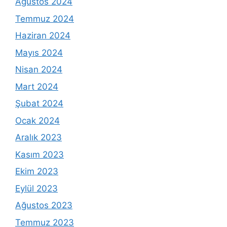
Ağustos 2024
Temmuz 2024
Haziran 2024
Mayıs 2024
Nisan 2024
Mart 2024
Şubat 2024
Ocak 2024
Aralık 2023
Kasım 2023
Ekim 2023
Eylül 2023
Ağustos 2023
Temmuz 2023