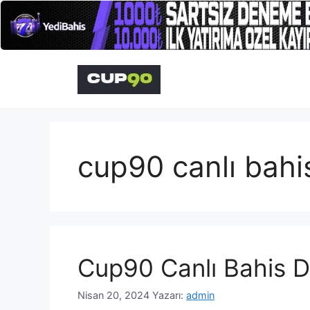
İçeriğe
atla
cup90 canlı bahi
Cup90 Canlı Bahis 
Nisan 20, 2024
Yazarı:
admin