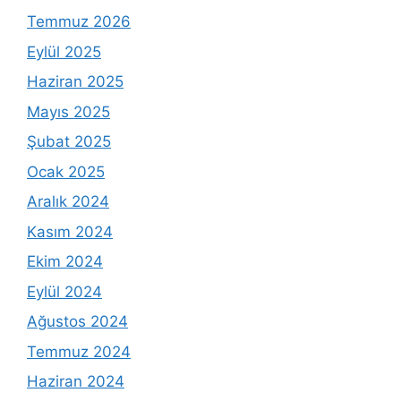
Temmuz 2026
Eylül 2025
Haziran 2025
Mayıs 2025
Şubat 2025
Ocak 2025
Aralık 2024
Kasım 2024
Ekim 2024
Eylül 2024
Ağustos 2024
Temmuz 2024
Haziran 2024