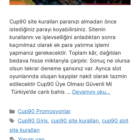
Cup90 site kuralları paranızı almadan önce
istediğiniz parayı koyabilirsiniz. Sitenin
kurallarını ve işlevselliğini anladıktan sonra
kaçınılmaz olarak ek para yatırma işlemi
yapmanız gerekecektir. Toplam kâr, dağıtılan
bedava hisse miktarıyla çarpılır. Sonuç ne olursa
olsun tekrar deneme şansınız var. Ayrıca slot
oyunlarında oluşan kayıplar nakit olarak tazmin
edilecektir Cup90 Üye Olması Güvenli Mi
Türkiye’de canlı bahis …
Devamını oku…
Kategoriler
Cup90 Promosyonlar
Etiketler
Cup90 Giriş
,
cup90 site kuralları
,
cup90 slot
site kuralları
Yorum yap