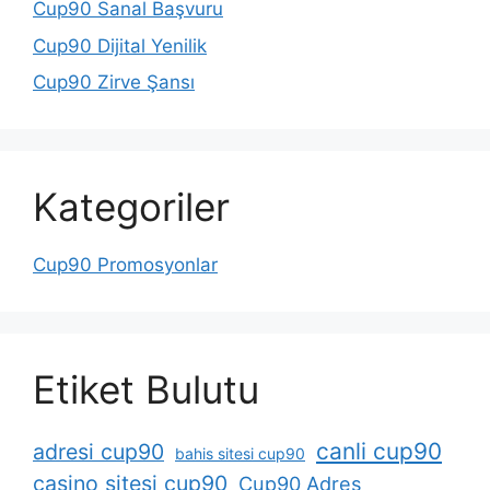
Cup90 Sanal Başvuru
Cup90 Dijital Yenilik
Cup90 Zirve Şansı
Kategoriler
Cup90 Promosyonlar
Etiket Bulutu
canli cup90
adresi cup90
bahis sitesi cup90
casino sitesi cup90
Cup90 Adres