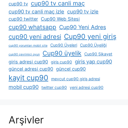
cup90 tv canli maç
cup90 tv
cup90 tv canli maç izle
cup90 tv izle
cup90 twitter
Cup90 Web Sitesi
cup90 whatsapp
Cup90 Yeni Adres
Cup90 yeni giriş
cup90 yeni adresi
Cup90 Üyeleri
Cup90 Üyeliği
cup90 yorumları mobil site
Cup90 üyelik
Cup90 Şikayet
cup90 çevrimiçi oyun
giris yap cup90
giris adresi cup90
giris cup90
güncel adresi cup90
güncel cup90
kayit cup90
mevcut cup90 giriş adresi
mobil cup90
twitter cup90
yeni adresi cup90
Arşivler