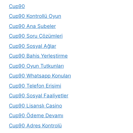
Cup90
Cup90 Kontrollü Oyun
Cup90 Ana Şubeler
Cup90 Soru Çözümleri
Cup90 Sosyal Ağlar
Cup90 Bahis Yerleştirme
Cup90 Oyun Tutkunları
Cup90 Whatsapp Konuları
Cup90 Telefon Erişimi
Cup90 Sosyal Faaliyetler
Cup90 Lisanslı Casino
Cup90 Ödeme Devamı
Cup90 Adres Kontrolü