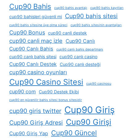
Cup90 Bahis
cup90 bahis avantajı
cup90 bahis kayıtları
Cup90 bahis sitesi
cup90 bahisleri güvenli mi
cup90 bahis sitesine üye olma süreci
cup90 bahis sitesinin avantajları
Cup90 Bonus
cup90 canli destek
cup90 canli maç izle
Cup90 Canlı
Cup90 Canlı Bahis
cup90 canlı bahis departmanı
cup90 canlı bahis sitesi
cup90 canlı casino
Cup90 Canlı Destek
Cup90 canlı desteği
cup90 casino oyunları
Cup90 Casino Sitesi
cup90 casinosu
cup90 com
Cup90 Destek Ekibi
cup90 en güvenilir bahis sitesi bonus sitesidir
Cup90 Giriş
cup90 giris twitter
Cup90 Girişi
Cup90 Giriş Adresi
Cup90 Güncel
Cup90 Giriş Yap