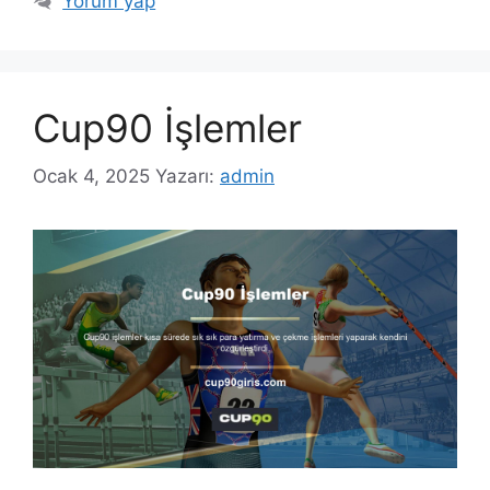
Yorum yap
Cup90 İşlemler
Ocak 4, 2025
Yazarı:
admin