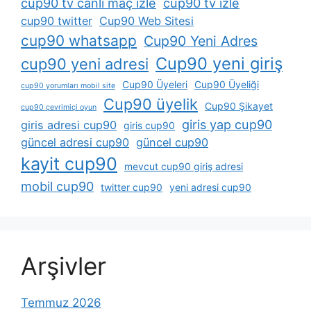
cup90 tv canli maç izle
cup90 tv izle
cup90 twitter
Cup90 Web Sitesi
cup90 whatsapp
Cup90 Yeni Adres
Cup90 yeni giriş
cup90 yeni adresi
Cup90 Üyeleri
Cup90 Üyeliği
cup90 yorumları mobil site
Cup90 üyelik
Cup90 Şikayet
cup90 çevrimiçi oyun
giris yap cup90
giris adresi cup90
giris cup90
güncel adresi cup90
güncel cup90
kayit cup90
mevcut cup90 giriş adresi
mobil cup90
twitter cup90
yeni adresi cup90
Arşivler
Temmuz 2026