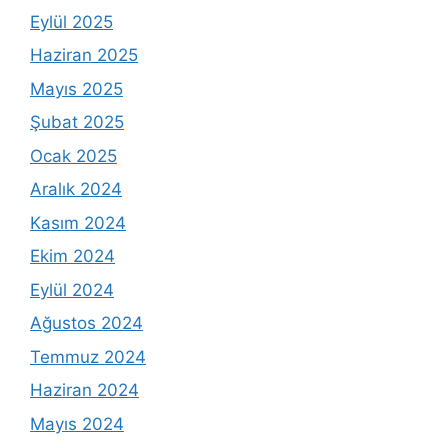
Eylül 2025
Haziran 2025
Mayıs 2025
Şubat 2025
Ocak 2025
Aralık 2024
Kasım 2024
Ekim 2024
Eylül 2024
Ağustos 2024
Temmuz 2024
Haziran 2024
Mayıs 2024