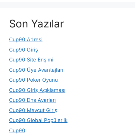
Son Yazılar
Cup90 Adresi
Cup90 Giriş
Cup90 Site Erişimi
Cup90 Üye Avantajları
Cup90 Poker Oyunu
Cup90 Giriş Açıklaması
Cup90 Dns Ayarları
Cup90 Mevcut Giriş
Cup90 Global Popülerlik
Cup90