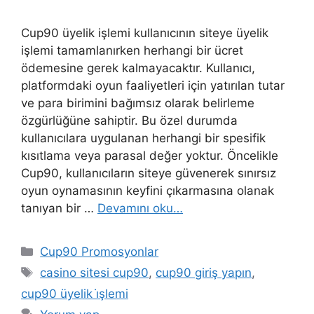
Cup90 üyelik işlemi kullanıcının siteye üyelik
işlemi tamamlanırken herhangi bir ücret
ödemesine gerek kalmayacaktır. Kullanıcı,
platformdaki oyun faaliyetleri için yatırılan tutar
ve para birimini bağımsız olarak belirleme
özgürlüğüne sahiptir. Bu özel durumda
kullanıcılara uygulanan herhangi bir spesifik
kısıtlama veya parasal değer yoktur. Öncelikle
Cup90, kullanıcıların siteye güvenerek sınırsız
oyun oynamasının keyfini çıkarmasına olanak
tanıyan bir …
Devamını oku…
Kategoriler
Cup90 Promosyonlar
Etiketler
casino sitesi cup90
,
cup90 giriş yapın
,
cup90 üyelik i̇şlemi