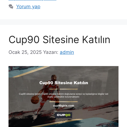
Yorum yap
Cup90 Sitesine Katılın
Ocak 25, 2025
Yazarı:
admin