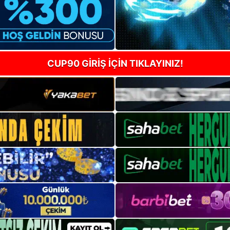
CUP90 GİRİŞ İÇİN TIKLAYINIZ!