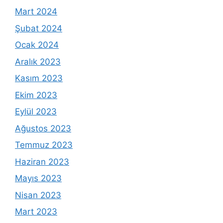
Mart 2024
Şubat 2024
Ocak 2024
Aralık 2023
Kasım 2023
Ekim 2023
Eylül 2023
Ağustos 2023
Temmuz 2023
Haziran 2023
Mayıs 2023
Nisan 2023
Mart 2023