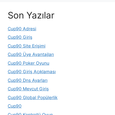
Son Yazılar
Cup90 Adresi
Cup90 Giriş
Cup90 Site Erişimi
Cup90 Üye Avantajları
Cup90 Poker Oyunu
Cup90 Giriş Açıklaması
Cup90 Dns Ayarları
Cup90 Mevcut Giriş
Cup90 Global Popülerlik
Cup90
Cup90 Kontrollü Oyun