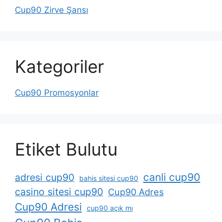
Cup90 Zirve Şansı
Kategoriler
Cup90 Promosyonlar
Etiket Bulutu
canli cup90
adresi cup90
bahis sitesi cup90
casino sitesi cup90
Cup90 Adres
Cup90 Adresi
cup90 açık mı