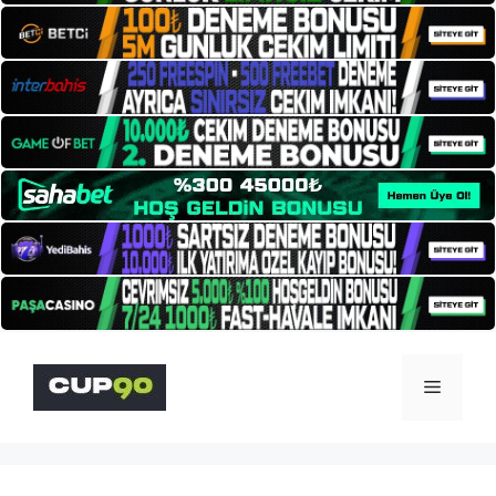
İçeriğe
atla
Menü