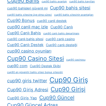
Cup90 Bahis
cup90 bahis avantajı
cup90 bahis kayıtları
Cup90 bahis sitesi
cup90 bahisleri güvenli mi
cup90 bahis sitesine üye olma süreci
cup90 bahis sitesinin avantajları
Cup90 Bonus
cup90 canli destek
cup90 canli maç izle
Cup90 Canlı
Cup90 Canlı Bahis
cup90 canlı bahis departmanı
cup90 canlı bahis sitesi
cup90 canlı casino
Cup90 Canlı Destek
Cup90 canlı desteği
cup90 casino oyunları
Cup90 Casino Sitesi
cup90 casinosu
cup90 com
Cup90 Destek Ekibi
cup90 en güvenilir bahis sitesi bonus sitesidir
Cup90 Giriş
cup90 giris twitter
Cup90 Girişi
Cup90 Giriş Adresi
Cup90 Güncel
Cup90 Giriş Yap
Cup90 Güncel Adres