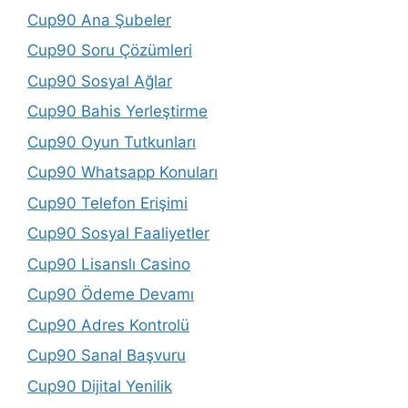
Cup90 Ana Şubeler
Cup90 Soru Çözümleri
Cup90 Sosyal Ağlar
Cup90 Bahis Yerleştirme
Cup90 Oyun Tutkunları
Cup90 Whatsapp Konuları
Cup90 Telefon Erişimi
Cup90 Sosyal Faaliyetler
Cup90 Lisanslı Casino
Cup90 Ödeme Devamı
Cup90 Adres Kontrolü
Cup90 Sanal Başvuru
Cup90 Dijital Yenilik