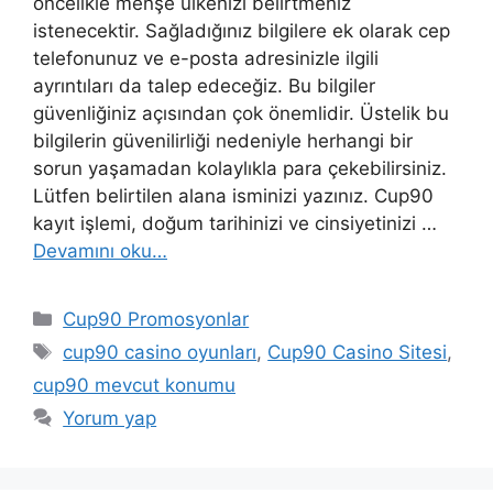
öncelikle menşe ülkenizi belirtmeniz
istenecektir. Sağladığınız bilgilere ek olarak cep
telefonunuz ve e-posta adresinizle ilgili
ayrıntıları da talep edeceğiz. Bu bilgiler
güvenliğiniz açısından çok önemlidir. Üstelik bu
bilgilerin güvenilirliği nedeniyle herhangi bir
sorun yaşamadan kolaylıkla para çekebilirsiniz.
Lütfen belirtilen alana isminizi yazınız. Cup90
kayıt işlemi, doğum tarihinizi ve cinsiyetinizi …
Devamını oku…
Kategoriler
Cup90 Promosyonlar
Etiketler
cup90 casino oyunları
,
Cup90 Casino Sitesi
,
cup90 mevcut konumu
Yorum yap