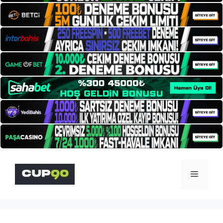
İçeriğe
atla
Menü