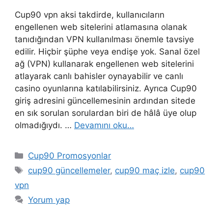
Cup90 vpn aksi takdirde, kullanıcıların
engellenen web sitelerini atlamasına olanak
tanıdığından VPN kullanılması önemle tavsiye
edilir. Hiçbir şüphe veya endişe yok. Sanal özel
ağ (VPN) kullanarak engellenen web sitelerini
atlayarak canlı bahisler oynayabilir ve canlı
casino oyunlarına katılabilirsiniz. Ayrıca Cup90
giriş adresini güncellemesinin ardından sitede
en sık sorulan sorulardan biri de hâlâ üye olup
olmadığıydı. …
Devamını oku…
Kategoriler
Cup90 Promosyonlar
Etiketler
cup90 güncellemeler
,
cup90 maç izle
,
cup90
vpn
Yorum yap