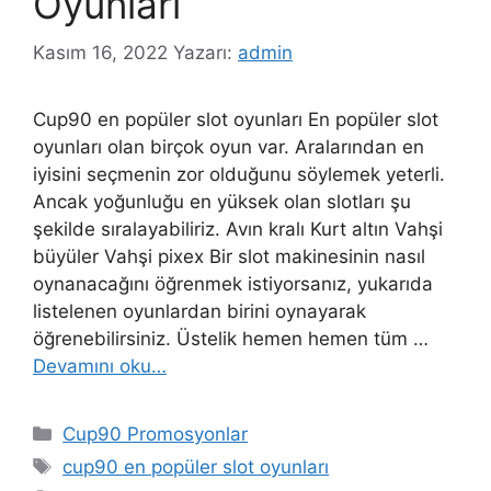
Oyunları
Kasım 16, 2022
Yazarı:
admin
Cup90 en popüler slot oyunları En popüler slot
oyunları olan birçok oyun var. Aralarından en
iyisini seçmenin zor olduğunu söylemek yeterli.
Ancak yoğunluğu en yüksek olan slotları şu
şekilde sıralayabiliriz. Avın kralı Kurt altın Vahşi
büyüler Vahşi pixex Bir slot makinesinin nasıl
oynanacağını öğrenmek istiyorsanız, yukarıda
listelenen oyunlardan birini oynayarak
öğrenebilirsiniz. Üstelik hemen hemen tüm …
Devamını oku…
Kategoriler
Cup90 Promosyonlar
Etiketler
cup90 en popüler slot oyunları