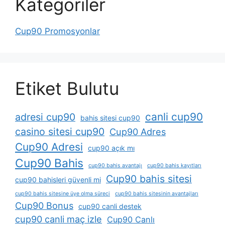
Kategoriler
Cup90 Promosyonlar
Etiket Bulutu
canli cup90
adresi cup90
bahis sitesi cup90
casino sitesi cup90
Cup90 Adres
Cup90 Adresi
cup90 açık mı
Cup90 Bahis
cup90 bahis avantajı
cup90 bahis kayıtları
Cup90 bahis sitesi
cup90 bahisleri güvenli mi
cup90 bahis sitesine üye olma süreci
cup90 bahis sitesinin avantajları
Cup90 Bonus
cup90 canli destek
cup90 canli maç izle
Cup90 Canlı