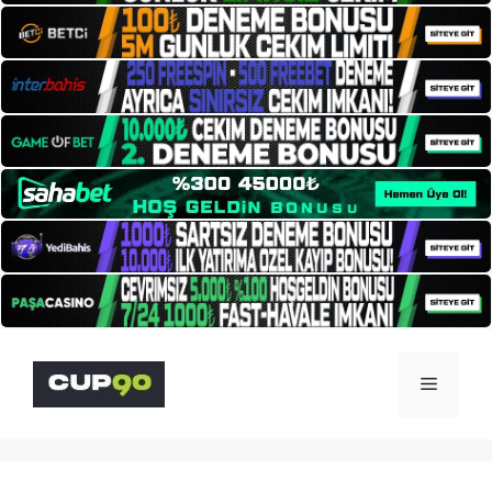
İçeriğe
atla
Menü