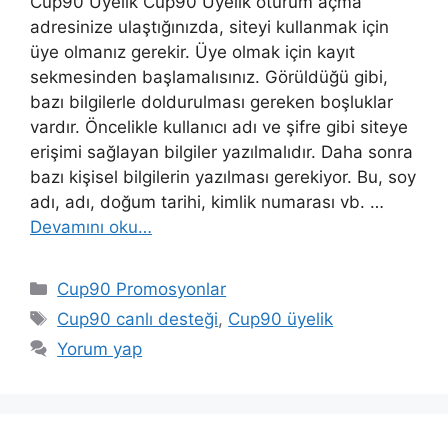
Cup90 Üyelik Cup90 Üyelik oturum açma
adresinize ulaştığınızda, siteyi kullanmak için
üye olmanız gerekir. Üye olmak için kayıt
sekmesinden başlamalısınız. Görüldüğü gibi,
bazı bilgilerle doldurulması gereken boşluklar
vardır. Öncelikle kullanıcı adı ve şifre gibi siteye
erişimi sağlayan bilgiler yazılmalıdır. Daha sonra
bazı kişisel bilgilerin yazılması gerekiyor. Bu, soy
adı, adı, doğum tarihi, kimlik numarası vb. …
Devamını oku…
Kategoriler
Cup90 Promosyonlar
Etiketler
Cup90 canlı desteği
,
Cup90 üyelik
Yorum yap