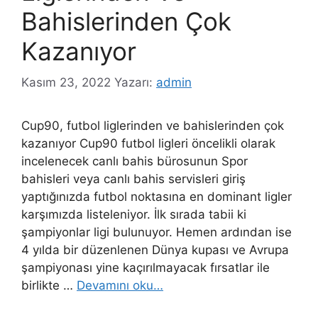
Bahislerinden Çok
Kazanıyor
Kasım 23, 2022
Yazarı:
admin
Cup90, futbol liglerinden ve bahislerinden çok
kazanıyor Cup90 futbol ligleri öncelikli olarak
incelenecek canlı bahis bürosunun Spor
bahisleri veya canlı bahis servisleri giriş
yaptığınızda futbol noktasına en dominant ligler
karşımızda listeleniyor. İlk sırada tabii ki
şampiyonlar ligi bulunuyor. Hemen ardından ise
4 yılda bir düzenlenen Dünya kupası ve Avrupa
şampiyonası yine kaçırılmayacak fırsatlar ile
birlikte …
Devamını oku…