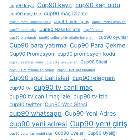
Cup90 kayıt
cup90 kaç oldu
cup90 kayit
cup90 maç izleme
cup90 maç izle
cup90 mobil giriş
cup90 mobil android i̇ndir
cup90 mobil oyunları
Cup90 Nasıl Bir Site
cup90 mobil site
cup90 nedir
cup90 oyunlar
cup90 onaylandı
cup90 online giriş bilgilerine erişim
Cup90 para yatırma
Cup90 Para Çekme
Cup90 Promosyon
cup90 promosyon kodu
Cup90 Sitesi
cup90 sayfaları nedir
cup90 site kuralları
cup90 slot makineleri türleri
cup90 slot site kuralları
Cup90 spor bahisleri
cup90 telegram
cup90 tv canli maç
cup90 tv
cup90 tv canli maç izle
cup90 tv izle
cup90 twitter
Cup90 Web Sitesi
cup90 whatsapp
Cup90 Yeni Adres
Cup90 yeni giriş
cup90 yeni adresi
Cup90 Üyeleri
Cup90 Üyeliği
cup90 yorumları mobil site