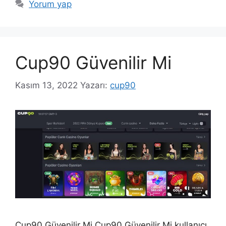
Yorum yap
Cup90 Güvenilir Mi
Kasım 13, 2022
Yazarı:
cup90
Cup90 Güvenilir Mi Cup90 Güvenilir Mi kullanıcı