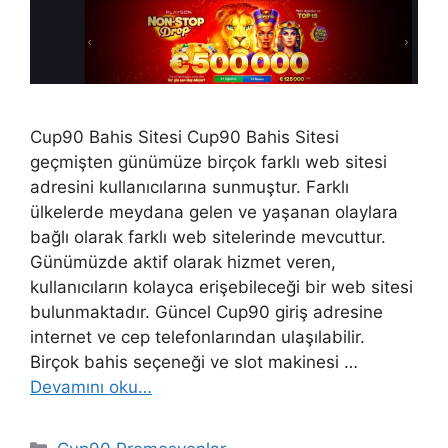
Cup90 Bahis Sitesi Cup90 Bahis Sitesi
geçmişten günümüze birçok farklı web sitesi
adresini kullanıcılarına sunmuştur. Farklı
ülkelerde meydana gelen ve yaşanan olaylara
bağlı olarak farklı web sitelerinde mevcuttur.
Günümüzde aktif olarak hizmet veren,
kullanıcıların kolayca erişebileceği bir web sitesi
bulunmaktadır. Güncel Cup90 giriş adresine
internet ve cep telefonlarından ulaşılabilir.
Birçok bahis seçeneği ve slot makinesi …
Devamını oku…
Kategoriler