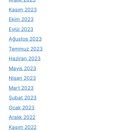
Kasım 2023
Ekim 2023
Eylül 2023
Ağustos 2023
Temmuz 2023
Haziran 2023
Mayıs 2023
Nisan 2023
Mart 2023
Şubat 2023
Ocak 2023
Aralık 2022
Kasım 2022