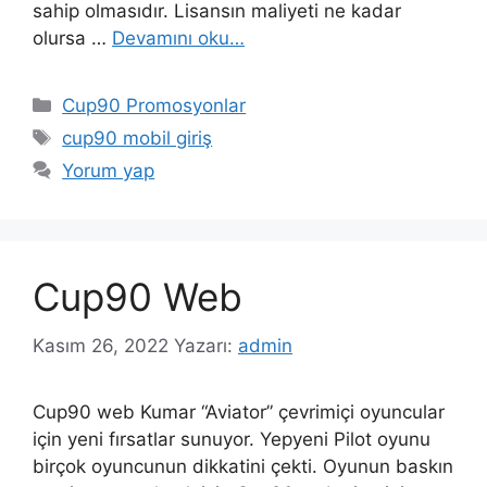
sahip olmasıdır. Lisansın maliyeti ne kadar
olursa …
Devamını oku…
Kategoriler
Cup90 Promosyonlar
Etiketler
cup90 mobil giriş
Yorum yap
Cup90 Web
Kasım 26, 2022
Yazarı:
admin
Cup90 web Kumar “Aviator” çevrimiçi oyuncular
için yeni fırsatlar sunuyor. Yepyeni Pilot oyunu
birçok oyuncunun dikkatini çekti. Oyunun baskın