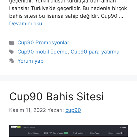
geçerlidir. Yetkili ulusal kuruluşlardan alınan
lisanslar Türkiye’de geçerlidir. Bu nedenle birçok
bahis sitesi bu lisansa sahip değildir. Cup90 …
Devamını oku…
Kategoriler
Cup90 Promosyonlar
Etiketler
Cup90 mobil ödeme
,
Cup90 para yatırma
Yorum yap
Cup90 Bahis Sitesi
Kasım 11, 2022
Yazarı:
cup90