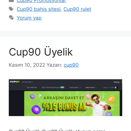
Cup90 Promosyonlar
Etiketler
Cup90 bahis sitesi
,
Cup90 rulet
Yorum yap
Cup90 Üyelik
Kasım 10, 2022
Yazarı:
cup90