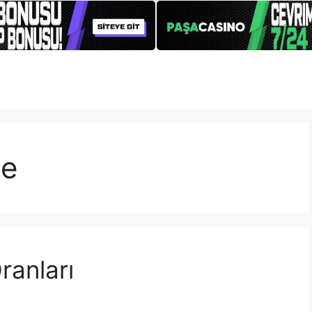
me
ranları