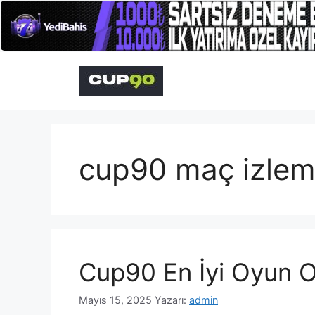
İçeriğe
atla
cup90 maç izle
Cup90 En İyi Oyun O
Mayıs 15, 2025
Yazarı:
admin