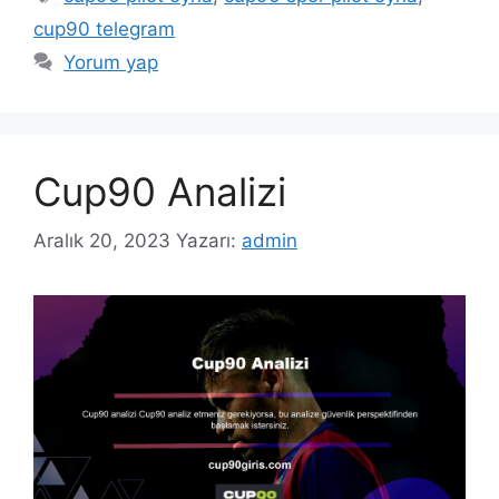
cup90 telegram
Yorum yap
Cup90 Analizi
Aralık 20, 2023
Yazarı:
admin