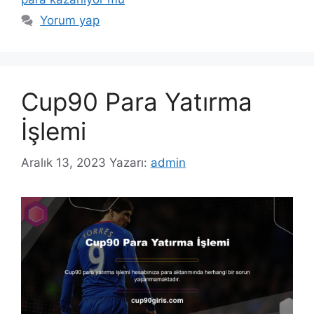
Yorum yap
Cup90 Para Yatırma
İşlemi
Aralık 13, 2023
Yazarı:
admin