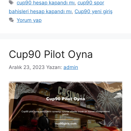
Etiketler
cup90 hesap kapandı mı
,
cup90 spor
bahisleri hesap kapandı mı
,
Cup90 yeni giriş
Yorum yap
Cup90 Pilot Oyna
Aralık 23, 2023
Yazarı:
admin