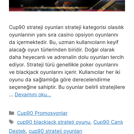
Cup90 strateji oyunları strateji kategorisi olasılık
oyunlarının yanı sıra casino opsiyon oyunlarını
da içermektedir. Bu, uzman kullanıcıların keyif
alacağı oyun türlerinden biridir. Doğal olarak
daha heyecanlı ve adrenalin dolu oyunları tercih
ediyor. Strateji türü genellikle poker oyunlarını
ve blackjack oyunlarını içerir. Kullanıcılar her iki
oyunu da sağlamlığa göre derecelendirme
seçeneğine sahiptir. Bu oyunlar belirli stratejilere
…
Devamını oku…
Kategoriler
Cup90 Promosyonlar
Etiketler
cup90 blackjack strateji oyunu
,
Cup90 Canlı
Destek
,
cup90 strateji oyunları