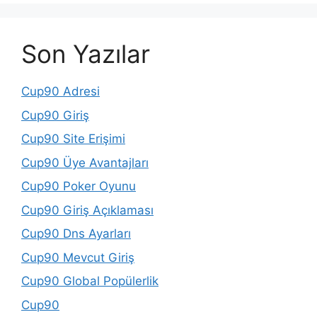
Son Yazılar
Cup90 Adresi
Cup90 Giriş
Cup90 Site Erişimi
Cup90 Üye Avantajları
Cup90 Poker Oyunu
Cup90 Giriş Açıklaması
Cup90 Dns Ayarları
Cup90 Mevcut Giriş
Cup90 Global Popülerlik
Cup90