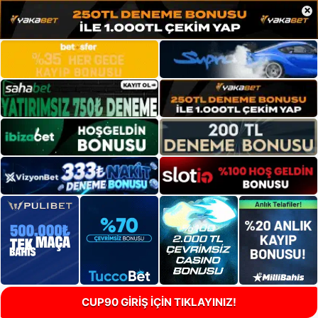
×
CUP90 GİRİŞ İÇİN TIKLAYINIZ!