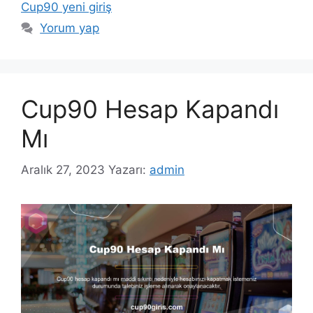
Cup90 yeni giriş
Yorum yap
Cup90 Hesap Kapandı
Mı
Aralık 27, 2023
Yazarı:
admin