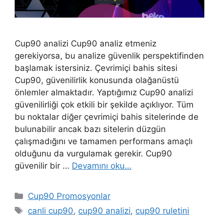
Cup90 analizi Cup90 analiz etmeniz
gerekiyorsa, bu analize güvenlik perspektifinden
başlamak istersiniz. Çevrimiçi bahis sitesi
Cup90, güvenilirlik konusunda olağanüstü
önlemler almaktadır. Yaptığımız Cup90 analizi
güvenilirliği çok etkili bir şekilde açıklıyor. Tüm
bu noktalar diğer çevrimiçi bahis sitelerinde de
bulunabilir ancak bazı sitelerin düzgün
çalışmadığını ve tamamen performans amaçlı
olduğunu da vurgulamak gerekir. Cup90
güvenilir bir …
Devamını oku…
Kategoriler
Cup90 Promosyonlar
Etiketler
canli cup90
,
cup90 analizi
,
cup90 ruletini