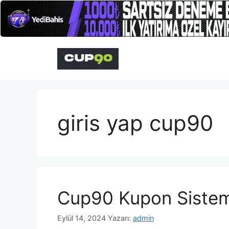
İçeriğe
atla
giris yap cup90
Cup90 Kupon Sistem
Eylül 14, 2024
Yazarı:
admin