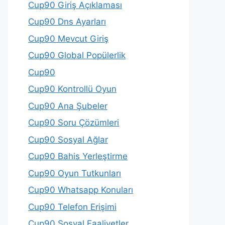
Cup90 Giriş Açıklaması
Cup90 Dns Ayarları
Cup90 Mevcut Giriş
Cup90 Global Popülerlik
Cup90
Cup90 Kontrollü Oyun
Cup90 Ana Şubeler
Cup90 Soru Çözümleri
Cup90 Sosyal Ağlar
Cup90 Bahis Yerleştirme
Cup90 Oyun Tutkunları
Cup90 Whatsapp Konuları
Cup90 Telefon Erişimi
Cup90 Sosyal Faaliyetler