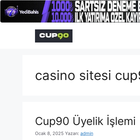
İçeriğe
atla
casino sitesi cu
Cup90 Üyelik İşlemi
Ocak 8, 2025
Yazarı:
admin