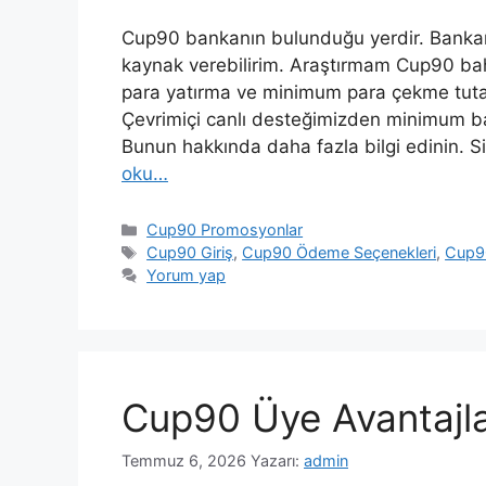
Cup90 bankanın bulunduğu yerdir. Bankanın
kaynak verebilirim. Araştırmam Cup90 bah
para yatırma ve minimum para çekme tuta
Çevrimiçi canlı desteğimizden minimum bah
Bunun hakkında daha fazla bilgi edinin. 
oku…
Kategoriler
Cup90 Promosyonlar
Etiketler
Cup90 Giriş
,
Cup90 Ödeme Seçenekleri
,
Cup9
Yorum yap
Cup90 Üye Avantajla
Temmuz 6, 2026
Yazarı:
admin