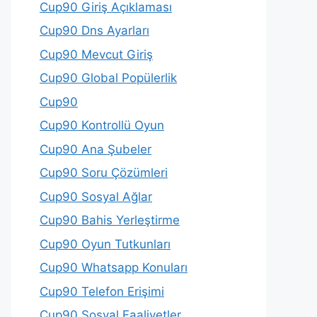
Cup90 Giriş Açıklaması
Cup90 Dns Ayarları
Cup90 Mevcut Giriş
Cup90 Global Popülerlik
Cup90
Cup90 Kontrollü Oyun
Cup90 Ana Şubeler
Cup90 Soru Çözümleri
Cup90 Sosyal Ağlar
Cup90 Bahis Yerleştirme
Cup90 Oyun Tutkunları
Cup90 Whatsapp Konuları
Cup90 Telefon Erişimi
Cup90 Sosyal Faaliyetler