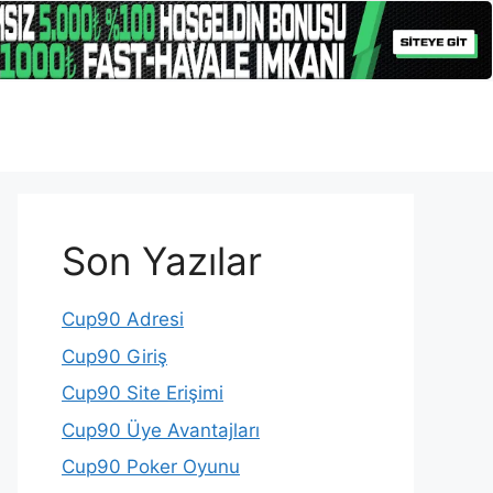
Son Yazılar
Cup90 Adresi
Cup90 Giriş
Cup90 Site Erişimi
Cup90 Üye Avantajları
Cup90 Poker Oyunu