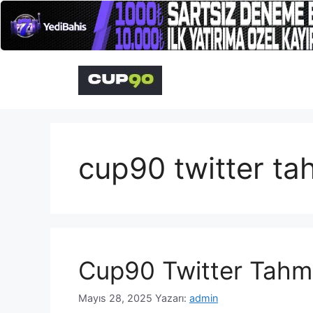
İçeriğe
atla
cup90 twitter ta
Cup90 Twitter Tahm
Mayıs 28, 2025
Yazarı:
admin