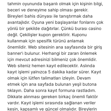
tahmin oyununda başarılı olmak için kişinin bilgi,
beceri ve deneyime sahip olması gerekir.
Bireyleri bahis dünyası ile tanıştırmak daha
avantajlıdır. Oyuna yeni başlayanlar fonlarını çok
yönlü bir şekilde dağıtırlar. Çünkü burası casino
değil. Çekilişler kupon gerektirir. Kuponu
kullanmak için spesifik türünü anlamak
önemlidir. Web sitesinin ana sayfasında bir giriş
banner’ı bulunur. Herhangi bir zararı önlemek
için mevcut adresinizi bilmeniz çok önemlidir.
Web siteniz hemen kayıt edilecektir. Aslında
kayıt işlemi yalnızca 5 dakika kadar sürer. Kayıt
olmak için lütfen talimatları izleyin. Devam
etmek için ana sayfada bulunan yeşil butona
tıklayın. Daha sonra kayıt formuna rastladım.
Dikkate alınması gereken birkaç önemli faktör
vardır. Kayıt işlemi sırasında sağlanan veriler
kesin, kapsamlı ve güncel olmalıdır. Bireylerin