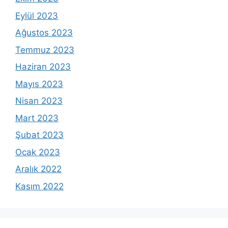
Eylül 2023
Ağustos 2023
Temmuz 2023
Haziran 2023
Mayıs 2023
Nisan 2023
Mart 2023
Şubat 2023
Ocak 2023
Aralık 2022
Kasım 2022