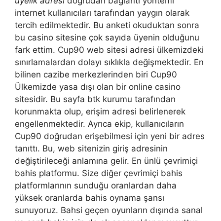
üyelik adresi
doğrudan bağlantı yöntemi
internet kullanıcıları tarafından yaygın olarak
tercih edilmektedir. Bu anketi okuduktan sonra
bu casino sitesine çok sayıda üyenin olduğunu
fark ettim. Cup90 web sitesi adresi ülkemizdeki
sınırlamalardan dolayı sıklıkla değişmektedir. En
bilinen cazibe merkezlerinden biri Cup90
Ülkemizde yasa dışı olan bir online casino
sitesidir. Bu sayfa btk kurumu tarafından
korunmakta olup, erişim adresi belirlenerek
engellenmektedir. Ayrıca ekip, kullanıcıların
Cup90 doğrudan erişebilmesi için yeni bir adres
tanıttı. Bu, web sitenizin giriş adresinin
değiştirileceği anlamına gelir. En ünlü çevrimiçi
bahis platformu. Size diğer çevrimiçi bahis
platformlarının sunduğu oranlardan daha
yüksek oranlarda bahis oynama şansı
sunuyoruz. Bahsi geçen oyunların dışında sanal