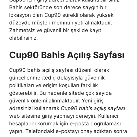
Bahis sektöründe son derece saygın bir
lokasyon olan Cup90 sürekli olarak yüksek
düzeyde müşteri memnuniyeti almaktadır.
Zahmetsiz ve güvenli bir şekilde kayıt
olabilirsiniz.
Cup90 Bahis Açılış Sayfası
Cup90 bahis açılış sayfası düzenli olarak
güncellenmektedir, dolayısıyla güvenlik
politikaları ve erişim koşulları farklılık
gösterebilir. Bu nedenle sitede çok sayıda
güvenlik önlemi alınmaktadır. Yeni giriş
adresinizi kullanarak
Cup90 bahis açılış sayfası
web sitesine giriş yapmayı deneyin. Kullanıcı
hesaplarını korumak için e-posta doğrulaması
yapın. Telefondaki e-postayı onayladıktan sonra