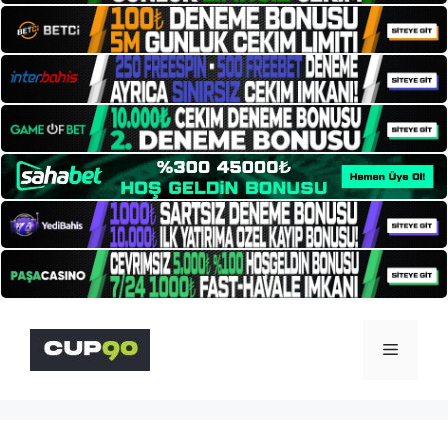
İçeriğe
atla
Menü