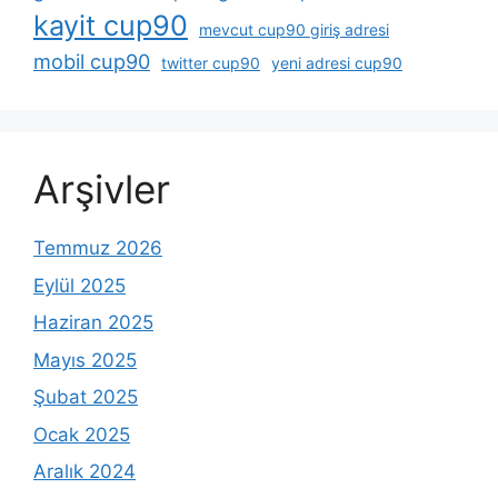
kayit cup90
mevcut cup90 giriş adresi
mobil cup90
twitter cup90
yeni adresi cup90
Arşivler
Temmuz 2026
Eylül 2025
Haziran 2025
Mayıs 2025
Şubat 2025
Ocak 2025
Aralık 2024