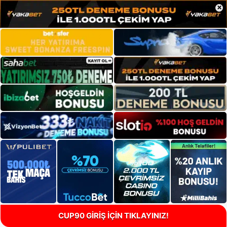
×
CUP90 GİRİŞ İÇİN TIKLAYINIZ!