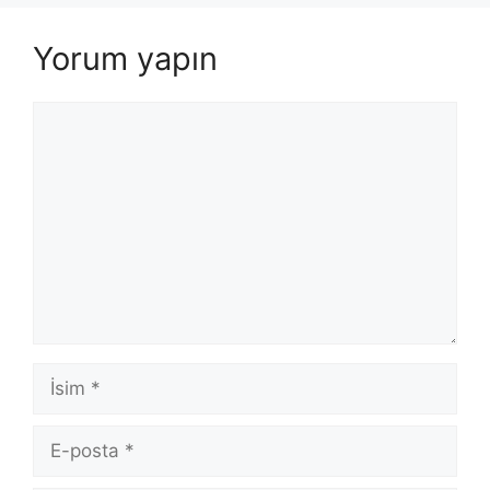
Yorum yapın
Yorum
İsim
E-
posta