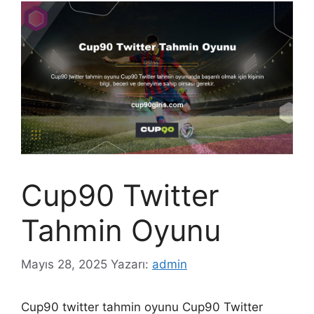
Cup90 Twitter
Tahmin Oyunu
Mayıs 28, 2025
Yazarı:
admin
Cup90 twitter tahmin oyunu Cup90 Twitter