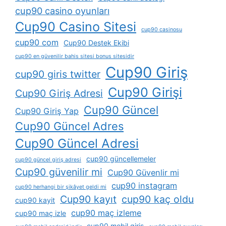
cup90 casino oyunları
Cup90 Casino Sitesi
cup90 casinosu
cup90 com
Cup90 Destek Ekibi
cup90 en güvenilir bahis sitesi bonus sitesidir
Cup90 Giriş
cup90 giris twitter
Cup90 Girişi
Cup90 Giriş Adresi
Cup90 Güncel
Cup90 Giriş Yap
Cup90 Güncel Adres
Cup90 Güncel Adresi
cup90 güncellemeler
cup90 güncel giriş adresi
Cup90 güvenilir mi
Cup90 Güvenlir mi
cup90 instagram
cup90 herhangi bir şikâyet geldi mi
Cup90 kayıt
cup90 kaç oldu
cup90 kayit
cup90 maç izleme
cup90 maç izle
cup90 mobil giriş