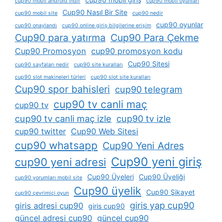
cup90 mobil android i̇ndir
cup90 mobil oyunları
Cup90 Nasıl Bir Site
cup90 mobil site
cup90 nedir
cup90 oyunlar
cup90 onaylandı
cup90 online giriş bilgilerine erişim
Cup90 para yatırma
Cup90 Para Çekme
Cup90 Promosyon
cup90 promosyon kodu
Cup90 Sitesi
cup90 sayfaları nedir
cup90 site kuralları
cup90 slot makineleri türleri
cup90 slot site kuralları
Cup90 spor bahisleri
cup90 telegram
cup90 tv canli maç
cup90 tv
cup90 tv canli maç izle
cup90 tv izle
cup90 twitter
Cup90 Web Sitesi
cup90 whatsapp
Cup90 Yeni Adres
Cup90 yeni giriş
cup90 yeni adresi
Cup90 Üyeleri
Cup90 Üyeliği
cup90 yorumları mobil site
Cup90 üyelik
Cup90 Şikayet
cup90 çevrimiçi oyun
giris yap cup90
giris adresi cup90
giris cup90
güncel adresi cup90
güncel cup90