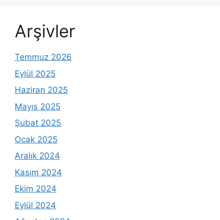
Arşivler
Temmuz 2026
Eylül 2025
Haziran 2025
Mayıs 2025
Şubat 2025
Ocak 2025
Aralık 2024
Kasım 2024
Ekim 2024
Eylül 2024