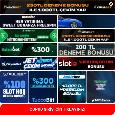
×
CUP90 GİRİŞ İÇİN TIKLAYINIZ!