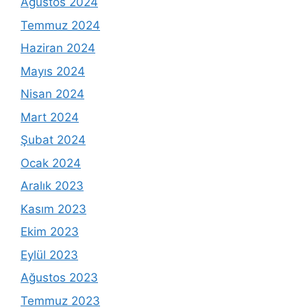
Ağustos 2024
Temmuz 2024
Haziran 2024
Mayıs 2024
Nisan 2024
Mart 2024
Şubat 2024
Ocak 2024
Aralık 2023
Kasım 2023
Ekim 2023
Eylül 2023
Ağustos 2023
Temmuz 2023