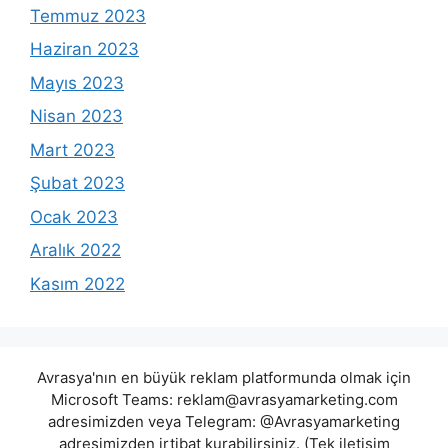
Temmuz 2023
Haziran 2023
Mayıs 2023
Nisan 2023
Mart 2023
Şubat 2023
Ocak 2023
Aralık 2022
Kasım 2022
Avrasya'nın en büyük reklam platformunda olmak için
Microsoft Teams:
reklam@avrasyamarketing.com
adresimizden veya Telegram: @Avrasyamarketing
adresimizden irtibat kurabilirsiniz. (Tek iletişim