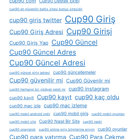
cup90 com
Cup90 Destek Ekibi
cup90 en güvenilir bahis sitesi bonus sitesidir
Cup90 Giriş
cup90 giris twitter
Cup90 Girişi
Cup90 Giriş Adresi
Cup90 Güncel
Cup90 Giriş Yap
Cup90 Güncel Adres
Cup90 Güncel Adresi
cup90 güncellemeler
cup90 güncel giriş adresi
Cup90 güvenilir mi
Cup90 Güvenlir mi
cup90 instagram
cup90 herhangi bir şikâyet geldi mi
Cup90 kayıt
cup90 kaç oldu
cup90 kayit
cup90 maç izleme
cup90 maç izle
cup90 mobil giriş
cup90 mobil android i̇ndir
cup90 mobil oyunları
Cup90 Nasıl Bir Site
cup90 mobil site
cup90 nedir
cup90 oyunlar
cup90 onaylandı
cup90 online giriş bilgilerine erişim
Cup90 para yatırma
Cup90 Para Çekme