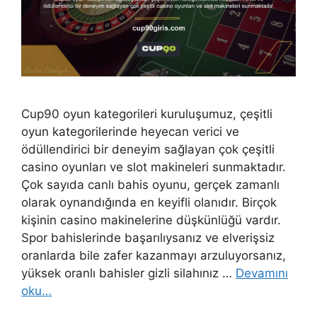
Cup90 oyun kategorileri kuruluşumuz, çeşitli
oyun kategorilerinde heyecan verici ve
ödüllendirici bir deneyim sağlayan çok çeşitli
casino oyunları ve slot makineleri sunmaktadır.
Çok sayıda canlı bahis oyunu, gerçek zamanlı
olarak oynandığında en keyifli olanıdır. Birçok
kişinin casino makinelerine düşkünlüğü vardır.
Spor bahislerinde başarılıysanız ve elverişsiz
oranlarda bile zafer kazanmayı arzuluyorsanız,
yüksek oranlı bahisler gizli silahınız …
Devamını
oku…