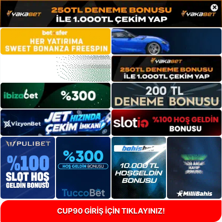
×
CUP90 GİRİŞ İÇİN TIKLAYINIZ!