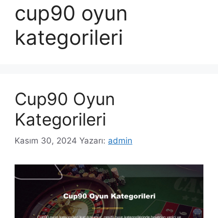
cup90 oyun
kategorileri
Cup90 Oyun
Kategorileri
Kasım 30, 2024
Yazarı:
admin