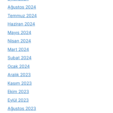
Ağustos 2024
Temmuz 2024
Haziran 2024
Mayıs 2024
Nisan 2024
Mart 2024
Şubat 2024
Ocak 2024
Aralık 2023
Kasım 2023
Ekim 2023
Eylül 2023
Ağustos 2023