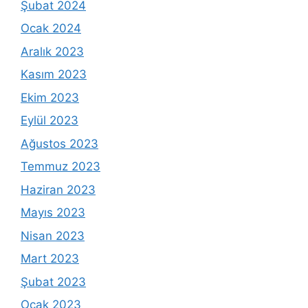
Şubat 2024
Ocak 2024
Aralık 2023
Kasım 2023
Ekim 2023
Eylül 2023
Ağustos 2023
Temmuz 2023
Haziran 2023
Mayıs 2023
Nisan 2023
Mart 2023
Şubat 2023
Ocak 2023