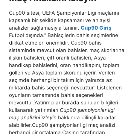
Cup90 sitesi, UEFA Şampiyonlar Ligi maçlarını
kapsamlı bir şekilde kapsaması ve anlayışlı
analizler sağlamasıyla tanınır.
Cup90 Giriş
Futbol dışında.” Bahisçilerin bahis seçimlerine
dikkat etmeleri önemlidir. Cup90 bahis
sisteminde mevcut olan bahisler, maç skorlarına
ilişkin bahisleri, çift oranlı bahisleri, Asya
handikap bahislerini, oran handikapını, toplam
golleri ve Asya toplam skorunu içerir. Verilen
seçimde herhangi bir takım için yalnızca az
miktarda bahis seçeneği mevcuttur.’ Listelenen
oyunların tamamında bahis seçenekleri
mevcuttur.Yatırımcılar burada sunulan bilgileri
kullanarak yatırımları
Cup90 şampiyonlar ligi
maç analizini i̇zleyin
hakkında bilinçli kararlar
alabilirler.Cup90 şampiyonlar ligi maç analizi
herhangi bir ortalama Casino tarafından