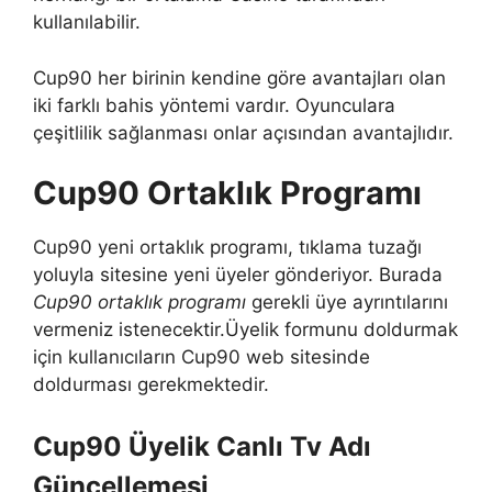
kullanılabilir.
Cup90 her birinin kendine göre avantajları olan
iki farklı bahis yöntemi vardır. Oyunculara
çeşitlilik sağlanması onlar açısından avantajlıdır.
Cup90 Ortaklık Programı
Cup90 yeni ortaklık programı, tıklama tuzağı
yoluyla sitesine yeni üyeler gönderiyor. Burada
Cup90 ortaklık programı
gerekli üye ayrıntılarını
vermeniz istenecektir.Üyelik formunu doldurmak
için kullanıcıların Cup90 web sitesinde
doldurması gerekmektedir.
Cup90 Üyelik Canlı Tv Adı
Güncellemesi