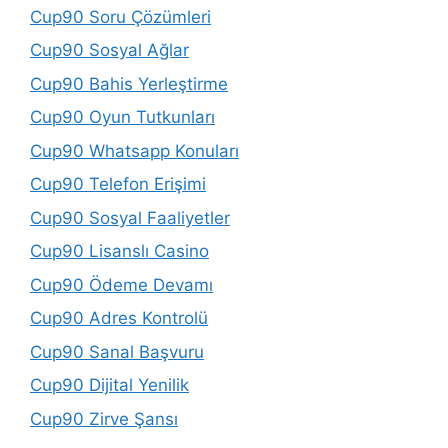
Cup90 Soru Çözümleri
Cup90 Sosyal Ağlar
Cup90 Bahis Yerleştirme
Cup90 Oyun Tutkunları
Cup90 Whatsapp Konuları
Cup90 Telefon Erişimi
Cup90 Sosyal Faaliyetler
Cup90 Lisanslı Casino
Cup90 Ödeme Devamı
Cup90 Adres Kontrolü
Cup90 Sanal Başvuru
Cup90 Dijital Yenilik
Cup90 Zirve Şansı