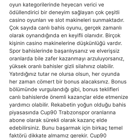
oyun kategorilerinde heyecan verici ve
ödüllendirici bir deneyim sağlayan çok çeşitli
casino oyunları ve slot makineleri sunmaktadır.
Çok sayıda canlı bahis oyunu, gerçek zamanlı
olarak oynandığında en keyifli olanıdır. Birçok
kişinin casino makinelerine düşkünlüğü vardır.
Spor bahislerinde başarılıysanız ve elverişsiz
oranlarda bile zafer kazanmayı arzuluyorsanız,
yüksek oranlı bahisler gizli silahınız olabilir.
Yatırdığınız tutar ne olursa olsun, her oyunda
her zaman cömert bir bonus alacaksınız. Bonus
bölümünde vurgulandığı gibi, bonus teklifleri
canlı bahislerde önemli kazançlar elde etmenize
yardımcı olabilir. Rekabetin yoğun olduğu bahis
piyasasında Cup90 Trabzonspor oranlarına
abone olarak sürekli olarak kazanç elde
edebilirsiniz. Bunu başarmak için birkaç temel
faktörü dikkate almamız gerekir. Cup90