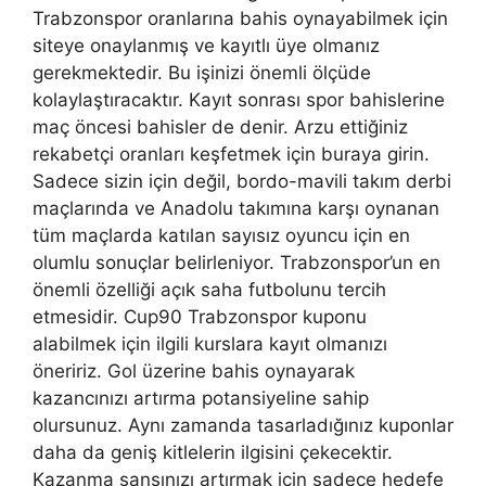
Trabzonspor oranlarına bahis oynayabilmek için
siteye onaylanmış ve kayıtlı üye olmanız
gerekmektedir. Bu işinizi önemli ölçüde
kolaylaştıracaktır. Kayıt sonrası spor bahislerine
maç öncesi bahisler de denir. Arzu ettiğiniz
rekabetçi oranları keşfetmek için buraya girin.
Sadece sizin için değil, bordo-mavili takım derbi
maçlarında ve Anadolu takımına karşı oynanan
tüm maçlarda katılan sayısız oyuncu için en
olumlu sonuçlar belirleniyor. Trabzonspor’un en
önemli özelliği açık saha futbolunu tercih
etmesidir. Cup90 Trabzonspor kuponu
alabilmek için ilgili kurslara kayıt olmanızı
öneririz. Gol üzerine bahis oynayarak
kazancınızı artırma potansiyeline sahip
olursunuz. Aynı zamanda tasarladığınız kuponlar
daha da geniş kitlelerin ilgisini çekecektir.
Kazanma şansınızı artırmak için sadece hedefe