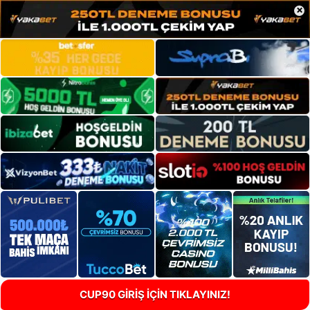
×
CUP90 GİRİŞ İÇİN TIKLAYINIZ!