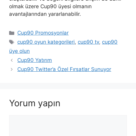
olmak üzere Cup90 üyesi olmanın
avantajlarından yararlanabilir.
Kategoriler
Cup90 Promosyonlar
Etiketler
cup90 oyun kategorileri
,
cup90 tv
,
cup90
üye olun
Cup90 Yatırım
Cup90 Twitter’a Özel Fırsatlar Sunuyor
Yorum yapın
Yorum