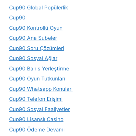
Cup90 Global Popülerlik
Cup90
Cup90 Kontrollü Oyun
Cup90 Ana Şubeler
Cup90 Soru Çözümleri
Cup90 Sosyal Ağlar
Cup90 Bahis Yerleştirme
Cup90 Oyun Tutkunları
Cup90 Whatsapp Konuları
Cup90 Telefon Erişimi
Cup90 Sosyal Faaliyetler
Cup90 Lisanslı Casino
Cup90 Ödeme Devamı