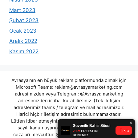
Mart 2023
Şubat 2023
Ocak 2023
Aralık 2022
Kasım 2022
Avrasya'nın en büyük reklam platformunda olmak için
Microsoft Teams:
reklam@avrasyamarketing.com
adresimizden veya Telegram: @Avrasyamarketing
adresimizden irtibat kurabilirsiniz. (Tek iletişim
adreslerimiz teams / telegram ve mail adresimizdir.
Harici hiçbir iletişim adresimiz bulunmamaktadır.
Lütfen itibar etmeyiniz.) Türkiye yasalarına göre 7258
sayılı kanun uyarınca yasa dışı bahis oynamanın
cezaları mevcuttur. Şu an bulunduğunuz site hiç bir