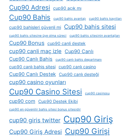
Cup90 Adresi
cup90 açık mı
Cup90 Bahis
cup90 bahis avantajı
cup90 bahis kayıtları
Cup90 bahis sitesi
cup90 bahisleri güvenli mi
cup90 bahis sitesine üye olma süreci
cup90 bahis sitesinin avantajları
Cup90 Bonus
cup90 canli destek
cup90 canli maç izle
Cup90 Canlı
Cup90 Canlı Bahis
cup90 canlı bahis departmanı
cup90 canlı bahis sitesi
cup90 canlı casino
Cup90 Canlı Destek
Cup90 canlı desteği
cup90 casino oyunları
Cup90 Casino Sitesi
cup90 casinosu
cup90 com
Cup90 Destek Ekibi
cup90 en güvenilir bahis sitesi bonus sitesidir
Cup90 Giriş
cup90 giris twitter
Cup90 Girişi
Cup90 Giriş Adresi