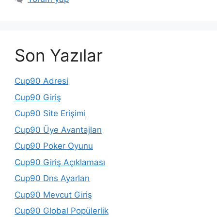
Son Yazılar
Cup90 Adresi
Cup90 Giriş
Cup90 Site Erişimi
Cup90 Üye Avantajları
Cup90 Poker Oyunu
Cup90 Giriş Açıklaması
Cup90 Dns Ayarları
Cup90 Mevcut Giriş
Cup90 Global Popülerlik