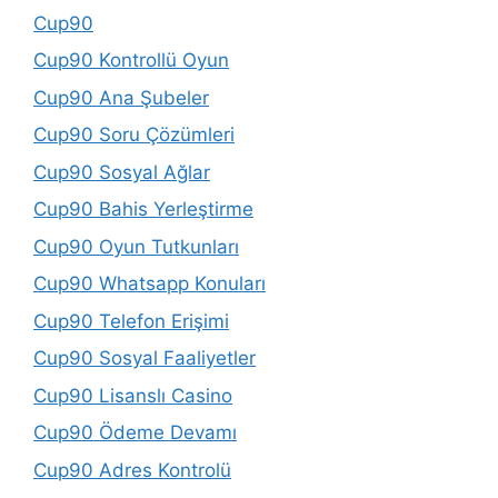
Cup90
Cup90 Kontrollü Oyun
Cup90 Ana Şubeler
Cup90 Soru Çözümleri
Cup90 Sosyal Ağlar
Cup90 Bahis Yerleştirme
Cup90 Oyun Tutkunları
Cup90 Whatsapp Konuları
Cup90 Telefon Erişimi
Cup90 Sosyal Faaliyetler
Cup90 Lisanslı Casino
Cup90 Ödeme Devamı
Cup90 Adres Kontrolü