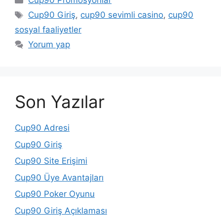
Cup90 Promosyonlar
Etiketler
Cup90 Giriş
,
cup90 sevimli casino
,
cup90
sosyal faaliyetler
Yorum yap
Son Yazılar
Cup90 Adresi
Cup90 Giriş
Cup90 Site Erişimi
Cup90 Üye Avantajları
Cup90 Poker Oyunu
Cup90 Giriş Açıklaması