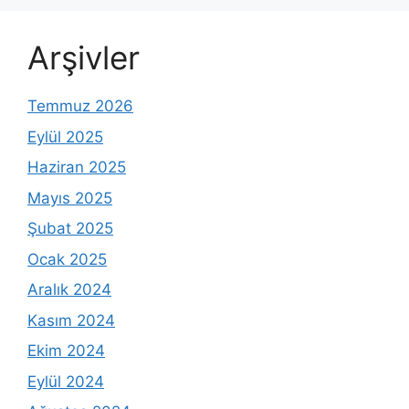
Arşivler
Temmuz 2026
Eylül 2025
Haziran 2025
Mayıs 2025
Şubat 2025
Ocak 2025
Aralık 2024
Kasım 2024
Ekim 2024
Eylül 2024