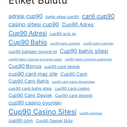
Etiket Bulutu
canli cup90
adresi cup90
bahis sitesi cup90
casino sitesi cup90
Cup90 Adres
Cup90 Adresi
cup90 açık mı
Cup90 Bahis
cup90 bahis avantajı
cup90 bahis kayıtları
Cup90 bahis sitesi
cup90 bahisleri güvenli mi
cup90 bahis sitesine üye olma süreci
cup90 bahis sitesinin avantajları
Cup90 Bonus
cup90 canli destek
cup90 canli maç izle
Cup90 Canlı
Cup90 Canlı Bahis
cup90 canlı bahis departmanı
cup90 canlı bahis sitesi
cup90 canlı casino
Cup90 Canlı Destek
Cup90 canlı desteği
cup90 casino oyunları
Cup90 Casino Sitesi
cup90 casinosu
cup90 com
Cup90 Destek Ekibi