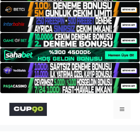
İçeriğe
atla
Menü