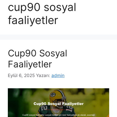
cup90 sosyal
faaliyetler
Cup90 Sosyal
Faaliyetler
Eylül 6, 2025
Yazarı:
admin