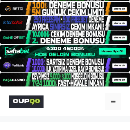
İçeriğe
atla
Menü