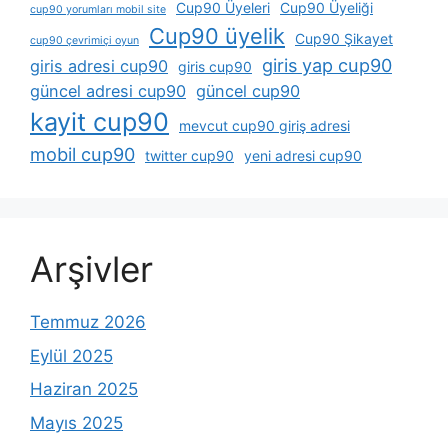
Cup90 Üyeleri
Cup90 Üyeliği
cup90 yorumları mobil site
Cup90 üyelik
Cup90 Şikayet
cup90 çevrimiçi oyun
giris yap cup90
giris adresi cup90
giris cup90
güncel adresi cup90
güncel cup90
kayit cup90
mevcut cup90 giriş adresi
mobil cup90
twitter cup90
yeni adresi cup90
Arşivler
Temmuz 2026
Eylül 2025
Haziran 2025
Mayıs 2025