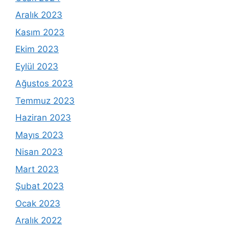
Aralık 2023
Kasım 2023
Ekim 2023
Eylül 2023
Ağustos 2023
Temmuz 2023
Haziran 2023
Mayıs 2023
Nisan 2023
Mart 2023
Şubat 2023
Ocak 2023
Aralık 2022