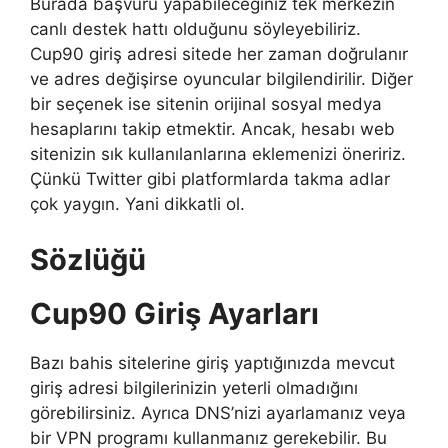
Burada başvuru yapabileceğiniz tek merkezin
canlı destek hattı olduğunu söyleyebiliriz.
Cup90 giriş adresi sitede her zaman doğrulanır
ve adres değişirse oyuncular bilgilendirilir. Diğer
bir seçenek ise sitenin orijinal sosyal medya
hesaplarını takip etmektir. Ancak, hesabı web
sitenizin sık kullanılanlarına eklemenizi öneririz.
Çünkü Twitter gibi platformlarda takma adlar
çok yaygın. Yani dikkatli ol.
Sözlüğü
Cup90 Giriş Ayarları
Bazı bahis sitelerine giriş yaptığınızda mevcut
giriş adresi bilgilerinizin yeterli olmadığını
görebilirsiniz. Ayrıca DNS’nizi ayarlamanız veya
bir VPN programı kullanmanız gerekebilir. Bu