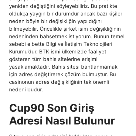
yeniden değiştiğini söyleyebiliriz. Bu pratikte
oldukça yaygın bir durumdur ancak bazı kişiler
neden böyle bir değişikliğin yapıldığını
bilmeyebilir. Öncelikle şirket isim değişikliğinin
nedeninden bahsetmek istiyorum. Bunun temel
sebebi elbette Bilgi ve İletişim Teknolojileri
Kurumu’dur. BTK ismi ülkemizde faaliyet
gösteren tüm bahis sitelerine erişimi
yasaklamaktadır. Bahis sitesi bantlanmamak
için adres değiştirerek çözüm bulmuştur. Bu
casinonun adres değişikliğinin tek önemli
nedeni budur.
Cup90 Son Giriş
Adresi Nasıl Bulunur