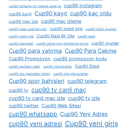
cup90 instagram
cup90 herhangi bir şikâyet geldi mi
Cup90 kayıt
cup90 kaç oldu
cup90 kayit
cup90 maç izleme
cup90 maç izle
cup90 mobil giriş
cup90 mobil android i̇ndir
cup90 mobil oyunları
Cup90 Nasıl Bir Site
cup90 mobil site
cup90 nedir
cup90 oyunlar
cup90 onaylandı
cup90 online giriş bilgilerine erişim
Cup90 para yatırma
Cup90 Para Çekme
Cup90 Promosyon
cup90 promosyon kodu
Cup90 Sitesi
cup90 sayfaları nedir
cup90 site kuralları
cup90 slot makineleri türleri
cup90 slot site kuralları
Cup90 spor bahisleri
cup90 telegram
cup90 tv canli maç
cup90 tv
cup90 tv canli maç izle
cup90 tv izle
cup90 twitter
Cup90 Web Sitesi
cup90 whatsapp
Cup90 Yeni Adres
Cup90 yeni giriş
cup90 yeni adresi