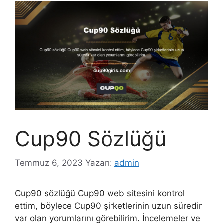
Cup90 Sözlüğü
Temmuz 6, 2023
Yazarı:
admin
Cup90 sözlüğü Cup90 web sitesini kontrol
ettim, böylece Cup90 şirketlerinin uzun süredir
var olan yorumlarını görebilirim. İncelemeler ve