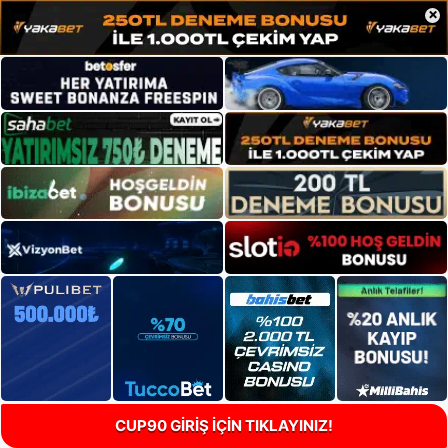
×
CUP90 GİRİŞ İÇİN TIKLAYINIZ!