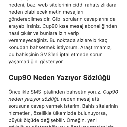
nedeni, bazı web sitelerinin ciddi rahatsızlıklara
neden olabilecek metin mesajları
gönderebilmesidir. Gibi soruların cevaplarını da
arayabilirsiniz. Cup90 kısa mesaj aboneliğinden
nasıl çıkılır ve bunlara izin verip
veremeyeceğiniz. Bu noktada sizlere birkaç
konudan bahsetmek istiyorum. Araştırmamız,
bu bahisçinin SMS’leri iptal etmede sorun
yaşamadığını gösteriyor.
Cup90 Neden Yazıyor Sözlüğü
Öncelikle SMS iptalinden bahsetmiyoruz.
Cup90
neden yazıyor sözlüğü
neden mesaj attı
sorusuna cevap vermek isterim. Bahis sitelerinin
hizmetleri, özellikle ülkemizde bulunuyorsa,
büyük ölçüde değişebilir. Örneğin, yeni