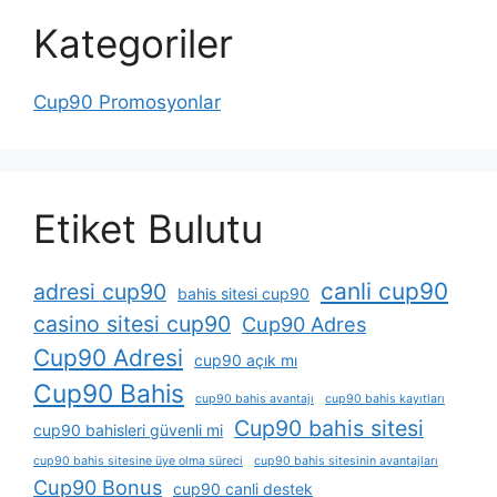
Kategoriler
Cup90 Promosyonlar
Etiket Bulutu
canli cup90
adresi cup90
bahis sitesi cup90
casino sitesi cup90
Cup90 Adres
Cup90 Adresi
cup90 açık mı
Cup90 Bahis
cup90 bahis avantajı
cup90 bahis kayıtları
Cup90 bahis sitesi
cup90 bahisleri güvenli mi
cup90 bahis sitesine üye olma süreci
cup90 bahis sitesinin avantajları
Cup90 Bonus
cup90 canli destek