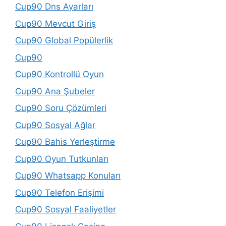
Cup90 Dns Ayarları
Cup90 Mevcut Giriş
Cup90 Global Popülerlik
Cup90
Cup90 Kontrollü Oyun
Cup90 Ana Şubeler
Cup90 Soru Çözümleri
Cup90 Sosyal Ağlar
Cup90 Bahis Yerleştirme
Cup90 Oyun Tutkunları
Cup90 Whatsapp Konuları
Cup90 Telefon Erişimi
Cup90 Sosyal Faaliyetler