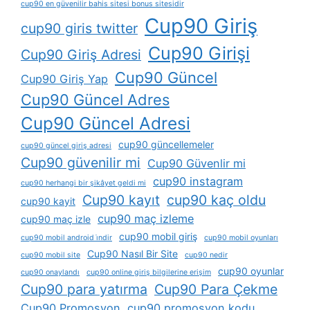
cup90 en güvenilir bahis sitesi bonus sitesidir
Cup90 Giriş
cup90 giris twitter
Cup90 Girişi
Cup90 Giriş Adresi
Cup90 Güncel
Cup90 Giriş Yap
Cup90 Güncel Adres
Cup90 Güncel Adresi
cup90 güncellemeler
cup90 güncel giriş adresi
Cup90 güvenilir mi
Cup90 Güvenlir mi
cup90 instagram
cup90 herhangi bir şikâyet geldi mi
Cup90 kayıt
cup90 kaç oldu
cup90 kayit
cup90 maç izleme
cup90 maç izle
cup90 mobil giriş
cup90 mobil android i̇ndir
cup90 mobil oyunları
Cup90 Nasıl Bir Site
cup90 mobil site
cup90 nedir
cup90 oyunlar
cup90 onaylandı
cup90 online giriş bilgilerine erişim
Cup90 para yatırma
Cup90 Para Çekme
Cup90 Promosyon
cup90 promosyon kodu