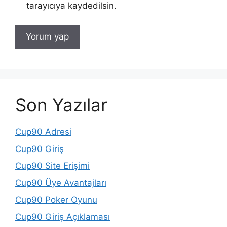
tarayıcıya kaydedilsin.
Son Yazılar
Cup90 Adresi
Cup90 Giriş
Cup90 Site Erişimi
Cup90 Üye Avantajları
Cup90 Poker Oyunu
Cup90 Giriş Açıklaması