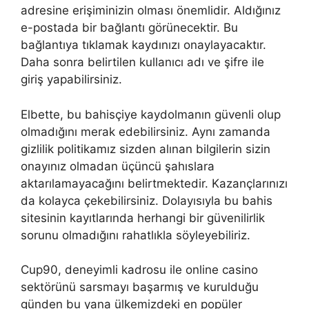
adresine erişiminizin olması önemlidir. Aldığınız
e-postada bir bağlantı görünecektir. Bu
bağlantıya tıklamak kaydınızı onaylayacaktır.
Daha sonra belirtilen kullanıcı adı ve şifre ile
giriş yapabilirsiniz.
Elbette, bu bahisçiye kaydolmanın güvenli olup
olmadığını merak edebilirsiniz. Aynı zamanda
gizlilik politikamız sizden alınan bilgilerin sizin
onayınız olmadan üçüncü şahıslara
aktarılamayacağını belirtmektedir. Kazançlarınızı
da kolayca çekebilirsiniz. Dolayısıyla bu bahis
sitesinin kayıtlarında herhangi bir güvenilirlik
sorunu olmadığını rahatlıkla söyleyebiliriz.
Cup90, deneyimli kadrosu ile online casino
sektörünü sarsmayı başarmış ve kurulduğu
günden bu yana ülkemizdeki en popüler