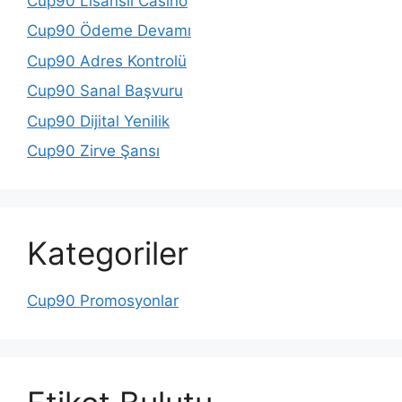
Cup90 Lisanslı Casino
Cup90 Ödeme Devamı
Cup90 Adres Kontrolü
Cup90 Sanal Başvuru
Cup90 Dijital Yenilik
Cup90 Zirve Şansı
Kategoriler
Cup90 Promosyonlar