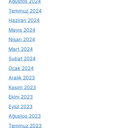
Ağustos 2024
Temmuz 2024
Haziran 2024
Mayıs 2024
Nisan 2024
Mart 2024
Şubat 2024
Ocak 2024
Aralık 2023
Kasım 2023
Ekim 2023
Eylül 2023
Ağustos 2023
Temmuz 2023