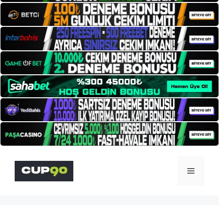
İçeriğe
atla
Menü