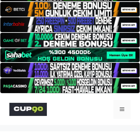
İçeriğe
atla
Menü