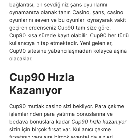
bağlantısı, en sevdiğiniz şans oyunlarını
oynamanıza olanak tanır. Casino, şans, casino
oyunlarını seven ve bu oyunları oynayarak vakit
geçirenlerdenseniz Cup90 tam size göre.
Cup90 kısa sürede kayıt olabilir. Cup90 her türlü
kullanıcıya hitap etmektedir. Yeni gelenler,
Cup90 sitesine yabancılaşmadan kolayca aşina
olacaklar.
Cup90 Hızla
Kazanıyor
Cup90 mutlak casino sizi bekliyor. Para çekme
işlemlerinden para yatırma bonuslarına ve
bedava bonuslara kadar
Cup90 hızla kazanıyor
sizin için birçok fırsat var. Kullanıcı çekme
fırsatının yanı sıra birçok avantaj da sizleri