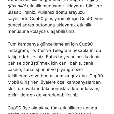
güvenliği
etkinlik menüsüne tıklayarak bilgilere
ulaşabilirsiniz. Kullanıcı dostu arayüzü
sayesinde Cup90 giriş yapmak için Cup90 yeni
güncel adres butonuna tıklayarak etkinlik
menüsüne kolayca ulaşabilirsiniz.
Tüm kampanya güncellemeleri için Cup90
Instagram, Twitter ve Telegram hesaplarını da
takip edebilirsiniz. Bahis heyecanınızı karlı bir
bahise dönüştürmek için canlı bahis, canlı
casino, sanal sporlar ve piyango özel
tekliflerimize ve bonuslarımıza göz atın. Cup90
Mobil Giriş Yeni üyelere özel kampanyalardan
slot turnuvalarındaki bonuslara kadar kazançlı
etkinliklerden de yararlanabilirsiniz.
Cup90 üye olmak ve tüm etkinliklere anında