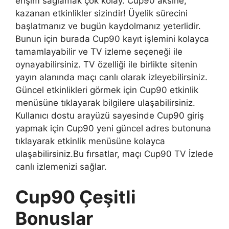
erişim sağlamak çok kolay. Cup90 aksine,
kazanan etkinlikler sizindir! Üyelik sürecini
başlatmanız ve bugün kaydolmanız yeterlidir.
Bunun için burada Cup90 kayıt işlemini kolayca
tamamlayabilir ve TV izleme seçeneği ile
oynayabilirsiniz. TV özelliği ile birlikte sitenin
yayın alanında maçı canlı olarak izleyebilirsiniz.
Güncel etkinlikleri görmek için Cup90 etkinlik
menüsüne tıklayarak bilgilere ulaşabilirsiniz.
Kullanıcı dostu arayüzü sayesinde Cup90 giriş
yapmak için Cup90 yeni güncel adres butonuna
tıklayarak etkinlik menüsüne kolayca
ulaşabilirsiniz.Bu fırsatlar, maçı Cup90 TV İzlede
canlı izlemenizi sağlar.
Cup90 Çeşitli
Bonuslar