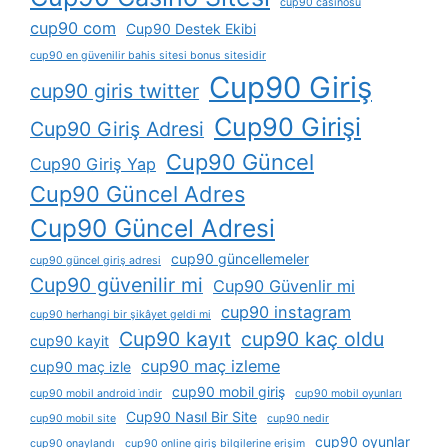
cup90 casinosu
cup90 com
Cup90 Destek Ekibi
cup90 en güvenilir bahis sitesi bonus sitesidir
Cup90 Giriş
cup90 giris twitter
Cup90 Girişi
Cup90 Giriş Adresi
Cup90 Güncel
Cup90 Giriş Yap
Cup90 Güncel Adres
Cup90 Güncel Adresi
cup90 güncellemeler
cup90 güncel giriş adresi
Cup90 güvenilir mi
Cup90 Güvenlir mi
cup90 instagram
cup90 herhangi bir şikâyet geldi mi
Cup90 kayıt
cup90 kaç oldu
cup90 kayit
cup90 maç izleme
cup90 maç izle
cup90 mobil giriş
cup90 mobil android i̇ndir
cup90 mobil oyunları
Cup90 Nasıl Bir Site
cup90 mobil site
cup90 nedir
cup90 oyunlar
cup90 onaylandı
cup90 online giriş bilgilerine erişim