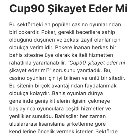
Cup90 Şikayet Eder Mi
Bu sektördeki en popüler casino oyunlarından
biri pokerdir. Poker, gerekli becerilere sahip
olduğunu düşünen ve zekası zayıf olanlar için
oldukça verimlidir. Pokere inanan herkes bir
bahis sitesine üye olarak kaliteli hizmetten
rahatlıkla yararlanabilir. “
Cup90 şikayet eder mi
şikayet eder mi?” sorusunu yanıtladık. Bu,
casino oyunları için iyi bilinen ve ünlü bir sitedir.
Bu sitenin birçok avantajından faydalanmak
oldukça kolaydır. Bahis oyunları dünya
genelinde geniş kitlelerin ilgisini çekmeye
başlayınca oyunculara çeşitli hizmetler ve
yenilikler sunuldu. Bahisçiler her zaman
uluslararası lisanslama şirketlerine göre
kendilerine öncelik vermek isterler. Sektörde