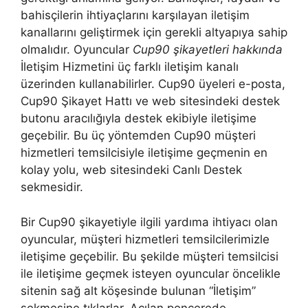
bahisçilerin ihtiyaçlarını karşılayan iletişim
kanallarını geliştirmek için gerekli altyapıya sahip
olmalıdır. Oyuncular
Cup90 şikayetleri hakkında
İletişim Hizmetini üç farklı iletişim kanalı
üzerinden kullanabilirler. Cup90 üyeleri e-posta,
Cup90 Şikayet Hattı ve web sitesindeki destek
butonu aracılığıyla destek ekibiyle iletişime
geçebilir. Bu üç yöntemden Cup90 müşteri
hizmetleri temsilcisiyle iletişime geçmenin en
kolay yolu, web sitesindeki Canlı Destek
sekmesidir.
Bir Cup90 şikayetiyle ilgili yardıma ihtiyacı olan
oyuncular, müşteri hizmetleri temsilcilerimizle
iletişime geçebilir. Bu şekilde müşteri temsilcisi
ile iletişime geçmek isteyen oyuncular öncelikle
sitenin sağ alt köşesinde bulunan “İletişim”
sekmesine tıklarlar. Açılan pencerede