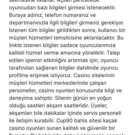
oyuncudan bazı bilgileri girmesi istenecektir.
Buraya adınız, telefon numaranız ve
departmanınızla ilgili bilgileri girmeniz gerekiyor.
İstenen tüm bilgiler girildikten sonra, kullanıcı bir
müşteri hizmetleri temsilcisine aktarılacaktır. Bu
linkte istenen bilgiler sadece oyuncularımıza
kaliteli hizmet verme amacına yöneliktir. Talep
edilen işlemin etkinliğini artırmak için, oyuncu
tarafından sağlanan bilgiler dahilinde oyuncu
profiline erişmek istiyoruz. Casino sitelerinin
müşteri hizmetleri merkezlerinde çalışan
personeller, casino oyunları konusunda bilgi ve
deneyime sahiptir. Sitenin günün en yoğun
olduğu saatleri akşam saatleridir. Üyeler,
akşamları bile dakikalar içinde servis personeli
ile iletişim kurabilir. Cup90 bahis sitesi kaçak
casino oyunları sunan kaliteli ve güvenilir bir