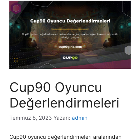
Cup90 Oyuncu
Değerlendirmeleri
Temmuz 8, 2023
Yazarı:
admin
Cup90 oyuncu değerlendirmeleri aralarından