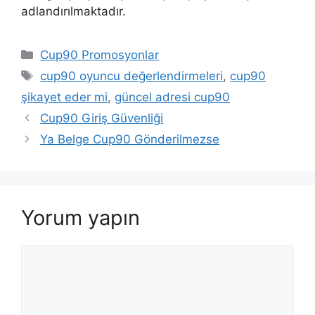
adlandırılmaktadır.
Kategoriler
Cup90 Promosyonlar
Etiketler
cup90 oyuncu değerlendirmeleri
,
cup90
şikayet eder mi
,
güncel adresi cup90
Cup90 Giriş Güvenliği
Ya Belge Cup90 Gönderilmezse
Yorum yapın
Yorum