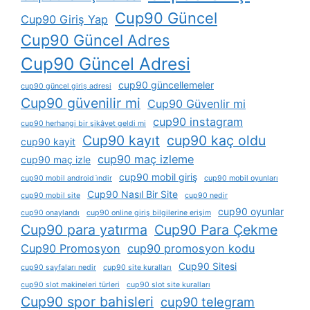
Cup90 Güncel
Cup90 Giriş Yap
Cup90 Güncel Adres
Cup90 Güncel Adresi
cup90 güncellemeler
cup90 güncel giriş adresi
Cup90 güvenilir mi
Cup90 Güvenlir mi
cup90 instagram
cup90 herhangi bir şikâyet geldi mi
Cup90 kayıt
cup90 kaç oldu
cup90 kayit
cup90 maç izleme
cup90 maç izle
cup90 mobil giriş
cup90 mobil android i̇ndir
cup90 mobil oyunları
Cup90 Nasıl Bir Site
cup90 mobil site
cup90 nedir
cup90 oyunlar
cup90 onaylandı
cup90 online giriş bilgilerine erişim
Cup90 para yatırma
Cup90 Para Çekme
Cup90 Promosyon
cup90 promosyon kodu
Cup90 Sitesi
cup90 sayfaları nedir
cup90 site kuralları
cup90 slot makineleri türleri
cup90 slot site kuralları
Cup90 spor bahisleri
cup90 telegram