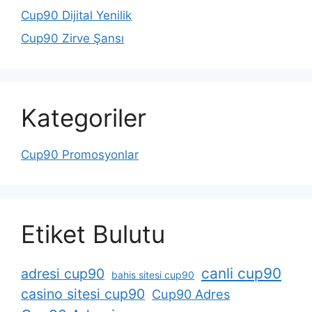
Cup90 Dijital Yenilik
Cup90 Zirve Şansı
Kategoriler
Cup90 Promosyonlar
Etiket Bulutu
canli cup90
adresi cup90
bahis sitesi cup90
casino sitesi cup90
Cup90 Adres