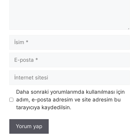
İsim
E-
posta
İnternet
sitesi
Daha sonraki yorumlarımda kullanılması için
adım, e-posta adresim ve site adresim bu
tarayıcıya kaydedilsin.