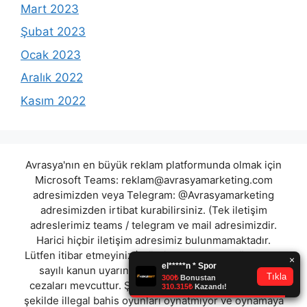
Mart 2023
Şubat 2023
Ocak 2023
Aralık 2022
Kasım 2022
Avrasya'nın en büyük reklam platformunda olmak için
Microsoft Teams:
reklam@avrasyamarketing.com
adresimizden veya Telegram: @Avrasyamarketing
adresimizden irtibat kurabilirsiniz. (Tek iletişim
adreslerimiz teams / telegram ve mail adresimizdir.
Harici hiçbir iletişim adresimiz bulunmamaktadır.
Lütfen itibar etmeyiniz.) Türkiye yasalarına göre 7258
sayılı kanun uyarınca yasa dışı bahis oynamanın
cezaları mevcuttur. Şu an bulunduğunuz site hiç bir
şekilde illegal bahis oyunları oynatmıyor ve oynamaya