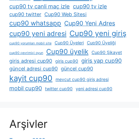
cup90 tv canli maç izle
cup90 tv izle
cup90 twitter
Cup90 Web Sitesi
cup90 whatsapp
Cup90 Yeni Adres
Cup90 yeni giriş
cup90 yeni adresi
Cup90 Üyeleri
Cup90 Üyeliği
cup90 yorumları mobil site
Cup90 üyelik
Cup90 Şikayet
cup90 çevrimiçi oyun
giris yap cup90
giris adresi cup90
giris cup90
güncel adresi cup90
güncel cup90
kayit cup90
mevcut cup90 giriş adresi
mobil cup90
twitter cup90
yeni adresi cup90
Arşivler