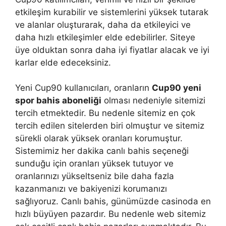
etkileşim kurabilir ve sistemlerini yüksek tutarak
ve alanlar oluşturarak, daha da etkileyici ve
daha hızlı etkileşimler elde edebilirler. Siteye
üye olduktan sonra daha iyi fiyatlar alacak ve iyi
karlar elde edeceksiniz.
Yeni Cup90 kullanıcıları, oranların
Cup90 yeni
spor bahis aboneliği
olması nedeniyle sitemizi
tercih etmektedir. Bu nedenle sitemiz en çok
tercih edilen sitelerden biri olmuştur ve sitemiz
sürekli olarak yüksek oranları korumuştur.
Sistemimiz her dakika canlı bahis seçeneği
sunduğu için oranları yüksek tutuyor ve
oranlarınızı yükseltseniz bile daha fazla
kazanmanızı ve bakiyenizi korumanızı
sağlıyoruz. Canlı bahis, günümüzde casinoda en
hızlı büyüyen pazardır. Bu nedenle web sitemiz