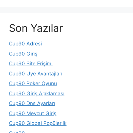
Son Yazılar
Cup90 Adresi
Cup90 Giriş
Cup90 Site Erişimi
Cup90 Üye Avantajları
Cup90 Poker Oyunu
Cup90 Giriş Açıklaması
Cup90 Dns Ayarları
Cup90 Mevcut Giriş
Cup90 Global Popülerlik