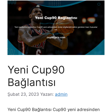
Yeni Cup90
Bağlantısı
Şubat 23, 2023
Yazarı:
admin
Yeni Cup90 Bağlantısı Cup90 yeni adresinden