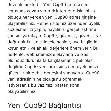
düzenlemektedir. Yeni Cup90 adresi nedir
sorusuna cevap vererek internet erişiminizin
olduğu her yerden yeni Cup90 adres girişine
ulaşabilirsiniz. Hemen sitemiz üzerinden üyelik
sözleşmenizi yapın, hayalinizi gerçekleştirme
şansını yakalayın. Cup90, güvenilir, güvenilir ve
doğru bir kullanıcı incelemesidir, üye bilgilerini
korur, etnik ve ahlaki değerlere önem verir. Bu
nedenle, web sitemizde olaylarla ve olası
olumsuz durumlarla karşılaşmanız pek olası
değildir. Cup90 yeni adresimizden üyelerimize
güvenilir bir bahis deneyimi sunuyoruz. Cup90
yeni adresinin ne olduğunu öğrenmek
istiyorsanız bu yazımızı baştan sona
okuyabilirsiniz.
Yeni Cup90 Bağlantısı