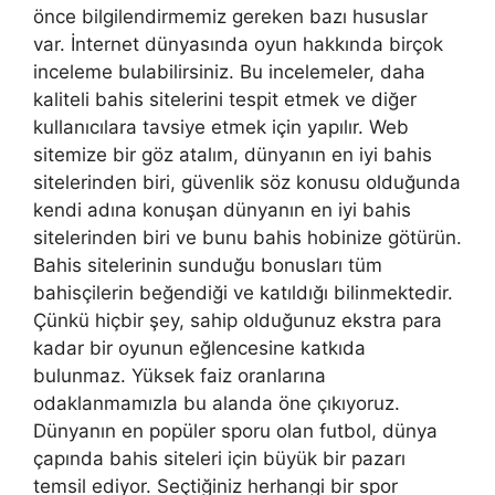
önce bilgilendirmemiz gereken bazı hususlar
var. İnternet dünyasında oyun hakkında birçok
inceleme bulabilirsiniz. Bu incelemeler, daha
kaliteli bahis sitelerini tespit etmek ve diğer
kullanıcılara tavsiye etmek için yapılır. Web
sitemize bir göz atalım, dünyanın en iyi bahis
sitelerinden biri, güvenlik söz konusu olduğunda
kendi adına konuşan dünyanın en iyi bahis
sitelerinden biri ve bunu bahis hobinize götürün.
Bahis sitelerinin sunduğu bonusları tüm
bahisçilerin beğendiği ve katıldığı bilinmektedir.
Çünkü hiçbir şey, sahip olduğunuz ekstra para
kadar bir oyunun eğlencesine katkıda
bulunmaz. Yüksek faiz oranlarına
odaklanmamızla bu alanda öne çıkıyoruz.
Dünyanın en popüler sporu olan futbol, ​​dünya
çapında bahis siteleri için büyük bir pazarı
temsil ediyor. Seçtiğiniz herhangi bir spor