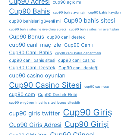
Cup90 Adresi
cup90 açık mı
Cup90 Bahis
cup90 bahis avantajı
cup90 bahis kayıtları
Cup90 bahis sitesi
cup90 bahisleri güvenli mi
cup90 bahis sitesine üye olma süreci
cup90 bahis sitesinin avantajları
Cup90 Bonus
cup90 canli destek
cup90 canli maç izle
Cup90 Canlı
Cup90 Canlı Bahis
cup90 canlı bahis departmanı
cup90 canlı bahis sitesi
cup90 canlı casino
Cup90 Canlı Destek
Cup90 canlı desteği
cup90 casino oyunları
Cup90 Casino Sitesi
cup90 casinosu
cup90 com
Cup90 Destek Ekibi
cup90 en güvenilir bahis sitesi bonus sitesidir
Cup90 Giriş
cup90 giris twitter
Cup90 Girişi
Cup90 Giriş Adresi
Cup90 Güncel