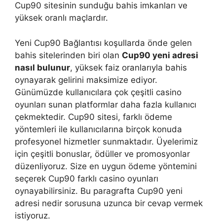
Cup90 sitesinin sunduğu bahis imkanları ve
yüksek oranlı maçlardır.
Yeni Cup90 Bağlantısı koşullarda önde gelen
bahis sitelerinden biri olan
Cup90 yeni adresi
nasıl bulunur
, yüksek faiz oranlarıyla bahis
oynayarak gelirini maksimize ediyor.
Günümüzde kullanıcılara çok çeşitli casino
oyunları sunan platformlar daha fazla kullanıcı
çekmektedir. Cup90 sitesi, farklı ödeme
yöntemleri ile kullanıcılarına birçok konuda
profesyonel hizmetler sunmaktadır. Üyelerimiz
için çeşitli bonuslar, ödüller ve promosyonlar
düzenliyoruz. Size en uygun ödeme yöntemini
seçerek Cup90 farklı casino oyunları
oynayabilirsiniz. Bu paragrafta Cup90 yeni
adresi nedir sorusuna uzunca bir cevap vermek
istiyoruz.