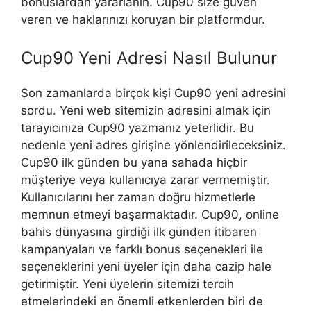
bonuslardan yararlanın. Cup90 size güven
veren ve haklarınızı koruyan bir platformdur.
Cup90 Yeni Adresi Nasıl Bulunur
Son zamanlarda birçok kişi Cup90 yeni adresini
sordu. Yeni web sitemizin adresini almak için
tarayıcınıza Cup90 yazmanız yeterlidir. Bu
nedenle yeni adres girişine yönlendirileceksiniz.
Cup90 ilk günden bu yana sahada hiçbir
müşteriye veya kullanıcıya zarar vermemiştir.
Kullanıcılarını her zaman doğru hizmetlerle
memnun etmeyi başarmaktadır. Cup90, online
bahis dünyasına girdiği ilk günden itibaren
kampanyaları ve farklı bonus seçenekleri ile
seçeneklerini yeni üyeler için daha cazip hale
getirmiştir. Yeni üyelerin sitemizi tercih
etmelerindeki en önemli etkenlerden biri de