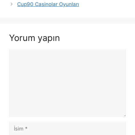
Cup90 Casinolar Oyunları
Yorum yapın
Yorum
İsim