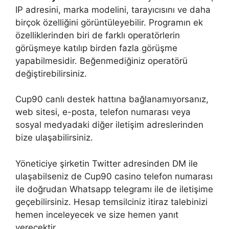
IP adresini, marka modelini, tarayıcısını ve daha
birçok özelliğini görüntüleyebilir. Programın ek
özelliklerinden biri de farklı operatörlerin
görüşmeye katılıp birden fazla görüşme
yapabilmesidir. Beğenmediğiniz operatörü
değiştirebilirsiniz.
Cup90 canlı destek hattına bağlanamıyorsanız,
web sitesi, e-posta, telefon numarası veya
sosyal medyadaki diğer iletişim adreslerinden
bize ulaşabilirsiniz.
Yöneticiye şirketin Twitter adresinden DM ile
ulaşabilseniz de Cup90 casino telefon numarası
ile doğrudan Whatsapp telegramı ile de iletişime
geçebilirsiniz. Hesap temsilciniz itiraz talebinizi
hemen inceleyecek ve size hemen yanıt
verecektir.