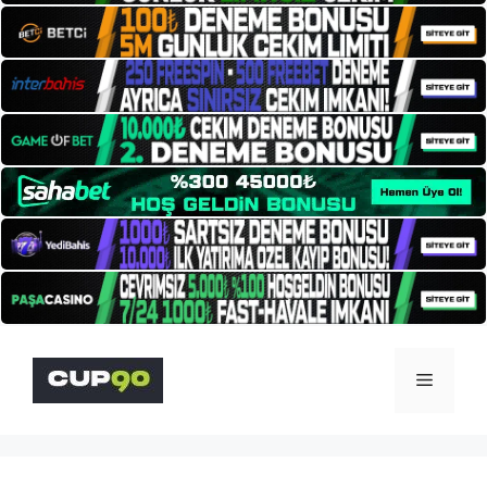
İçeriğe
atla
Menü