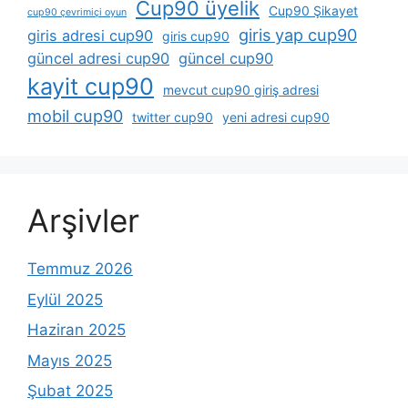
Cup90 üyelik
Cup90 Şikayet
cup90 çevrimiçi oyun
giris yap cup90
giris adresi cup90
giris cup90
güncel adresi cup90
güncel cup90
kayit cup90
mevcut cup90 giriş adresi
mobil cup90
twitter cup90
yeni adresi cup90
Arşivler
Temmuz 2026
Eylül 2025
Haziran 2025
Mayıs 2025
Şubat 2025