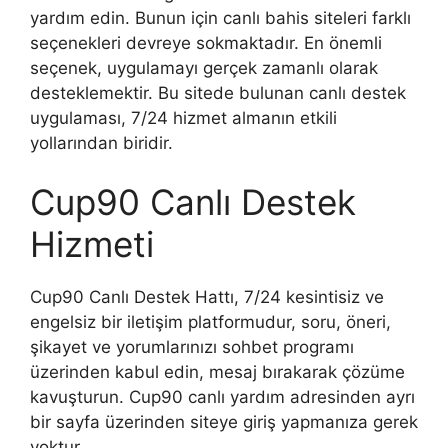
yardım edin. Bunun için canlı bahis siteleri farklı
seçenekleri devreye sokmaktadır. En önemli
seçenek, uygulamayı gerçek zamanlı olarak
desteklemektir. Bu sitede bulunan canlı destek
uygulaması, 7/24 hizmet almanın etkili
yollarından biridir.
Cup90 Canlı Destek
Hizmeti
Cup90 Canlı Destek Hattı, 7/24 kesintisiz ve
engelsiz bir iletişim platformudur, soru, öneri,
şikayet ve yorumlarınızı sohbet programı
üzerinden kabul edin, mesaj bırakarak çözüme
kavuşturun. Cup90 canlı yardım adresinden ayrı
bir sayfa üzerinden siteye giriş yapmanıza gerek
yoktur.