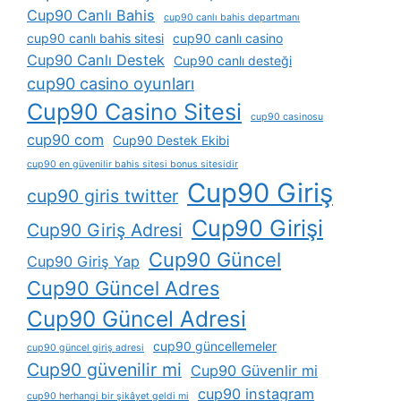
Cup90 Canlı Bahis
cup90 canlı bahis departmanı
cup90 canlı bahis sitesi
cup90 canlı casino
Cup90 Canlı Destek
Cup90 canlı desteği
cup90 casino oyunları
Cup90 Casino Sitesi
cup90 casinosu
cup90 com
Cup90 Destek Ekibi
cup90 en güvenilir bahis sitesi bonus sitesidir
Cup90 Giriş
cup90 giris twitter
Cup90 Girişi
Cup90 Giriş Adresi
Cup90 Güncel
Cup90 Giriş Yap
Cup90 Güncel Adres
Cup90 Güncel Adresi
cup90 güncellemeler
cup90 güncel giriş adresi
Cup90 güvenilir mi
Cup90 Güvenlir mi
cup90 instagram
cup90 herhangi bir şikâyet geldi mi