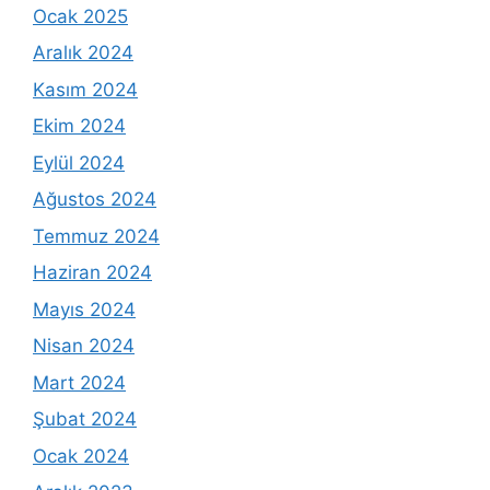
Ocak 2025
Aralık 2024
Kasım 2024
Ekim 2024
Eylül 2024
Ağustos 2024
Temmuz 2024
Haziran 2024
Mayıs 2024
Nisan 2024
Mart 2024
Şubat 2024
Ocak 2024