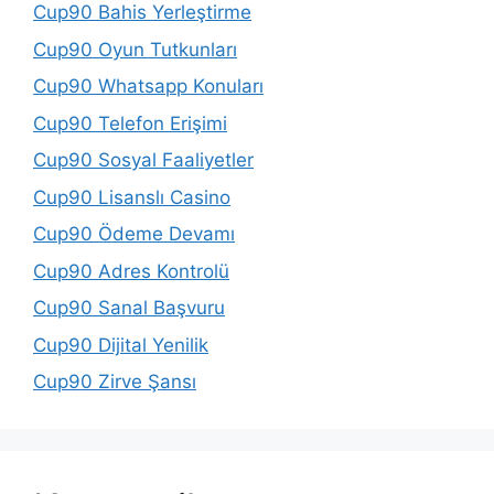
Cup90 Bahis Yerleştirme
Cup90 Oyun Tutkunları
Cup90 Whatsapp Konuları
Cup90 Telefon Erişimi
Cup90 Sosyal Faaliyetler
Cup90 Lisanslı Casino
Cup90 Ödeme Devamı
Cup90 Adres Kontrolü
Cup90 Sanal Başvuru
Cup90 Dijital Yenilik
Cup90 Zirve Şansı