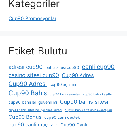
Kategoriler
Cup90 Promosyonlar
Etiket Bulutu
canli cup90
adresi cup90
bahis sitesi cup90
casino sitesi cup90
Cup90 Adres
Cup90 Adresi
cup90 açık mı
Cup90 Bahis
cup90 bahis avantajı
cup90 bahis kayıtları
Cup90 bahis sitesi
cup90 bahisleri güvenli mi
cup90 bahis sitesine üye olma süreci
cup90 bahis sitesinin avantajları
Cup90 Bonus
cup90 canli destek
cup90 canli maç izle
Cup90 Canlı