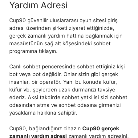
Yardım Adresi
Cup90 güvenilir uluslararası oyun sitesi giriş
adresi üzerinden şirketi ziyaret ettiğinizde,
gerçek zamanlı yardım hattına bağlanmak için
masaüstünün sağ alt köşesindeki sohbet
programına tıklayın.
Canlı sohbet penceresinde sohbet ettiğiniz kişi
bot veya bot değildir. Onlar sizin gibi gerçek
insanlar, bir operatör. Yani bu konuda küfür,
küfür vb. şeylerden uzak durmanızı tavsiye
ederiz. Aksi takdirde sohbet yetkilisi sizi sohbet
odasından atma ve sohbet odasına girmenizi
yasaklama hakkına sahiptir.
Cup90, bağlandığınız cihazın
Cup90 gerçek
zamanlı yardım adresi
zamanlı yardım adresini,