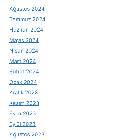
Ağustos 2024
Temmuz 2024
Haziran 2024
Mayıs 2024
Nisan 2024
Mart 2024
Şubat 2024
Ocak 2024
Aralık 2023
Kasım 2023
Ekim 2023
Eylül 2023
Ağustos 2023