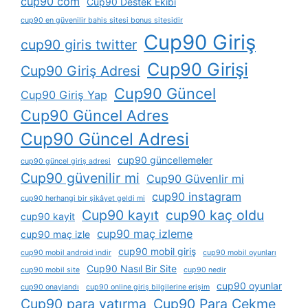
cup90 com
Cup90 Destek Ekibi
cup90 en güvenilir bahis sitesi bonus sitesidir
Cup90 Giriş
cup90 giris twitter
Cup90 Girişi
Cup90 Giriş Adresi
Cup90 Güncel
Cup90 Giriş Yap
Cup90 Güncel Adres
Cup90 Güncel Adresi
cup90 güncellemeler
cup90 güncel giriş adresi
Cup90 güvenilir mi
Cup90 Güvenlir mi
cup90 instagram
cup90 herhangi bir şikâyet geldi mi
Cup90 kayıt
cup90 kaç oldu
cup90 kayit
cup90 maç izleme
cup90 maç izle
cup90 mobil giriş
cup90 mobil android i̇ndir
cup90 mobil oyunları
Cup90 Nasıl Bir Site
cup90 mobil site
cup90 nedir
cup90 oyunlar
cup90 onaylandı
cup90 online giriş bilgilerine erişim
Cup90 para yatırma
Cup90 Para Çekme