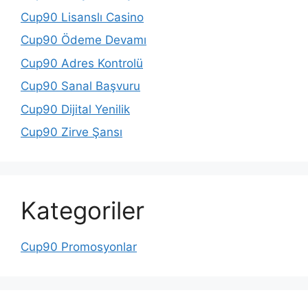
Cup90 Lisanslı Casino
Cup90 Ödeme Devamı
Cup90 Adres Kontrolü
Cup90 Sanal Başvuru
Cup90 Dijital Yenilik
Cup90 Zirve Şansı
Kategoriler
Cup90 Promosyonlar