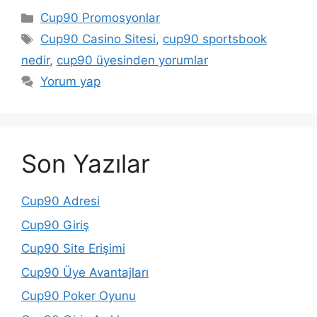
Kategoriler
Cup90 Promosyonlar
Etiketler
Cup90 Casino Sitesi
,
cup90 sportsbook
nedir
,
cup90 üyesinden yorumlar
Yorum yap
Son Yazılar
Cup90 Adresi
Cup90 Giriş
Cup90 Site Erişimi
Cup90 Üye Avantajları
Cup90 Poker Oyunu