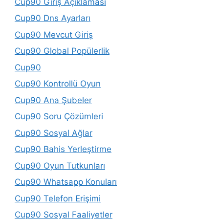
Cup90 Giriş Açıklaması
Cup90 Dns Ayarları
Cup90 Mevcut Giriş
Cup90 Global Popülerlik
Cup90
Cup90 Kontrollü Oyun
Cup90 Ana Şubeler
Cup90 Soru Çözümleri
Cup90 Sosyal Ağlar
Cup90 Bahis Yerleştirme
Cup90 Oyun Tutkunları
Cup90 Whatsapp Konuları
Cup90 Telefon Erişimi
Cup90 Sosyal Faaliyetler