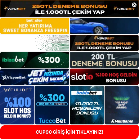
×
CUP90 GİRİŞ İÇİN TIKLAYINIZ!