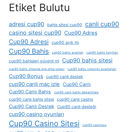
Etiket Bulutu
canli cup90
adresi cup90
bahis sitesi cup90
casino sitesi cup90
Cup90 Adres
Cup90 Adresi
cup90 açık mı
Cup90 Bahis
cup90 bahis avantajı
cup90 bahis kayıtları
Cup90 bahis sitesi
cup90 bahisleri güvenli mi
cup90 bahis sitesine üye olma süreci
cup90 bahis sitesinin avantajları
Cup90 Bonus
cup90 canli destek
cup90 canli maç izle
Cup90 Canlı
Cup90 Canlı Bahis
cup90 canlı bahis departmanı
cup90 canlı bahis sitesi
cup90 canlı casino
Cup90 Canlı Destek
Cup90 canlı desteği
cup90 casino oyunları
Cup90 Casino Sitesi
cup90 casinosu