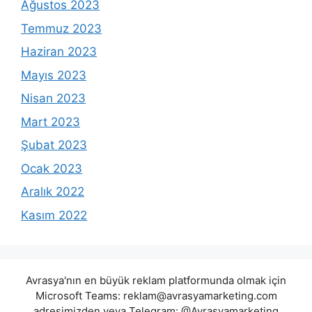
Ağustos 2023
Temmuz 2023
Haziran 2023
Mayıs 2023
Nisan 2023
Mart 2023
Şubat 2023
Ocak 2023
Aralık 2022
Kasım 2022
Avrasya'nın en büyük reklam platformunda olmak için
Microsoft Teams:
reklam@avrasyamarketing.com
adresimizden veya Telegram: @Avrasyamarketing