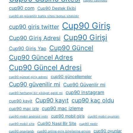
cup90 casinosu
cup90 com
Cup90 Destek Ekibi
cup90 en güvenilir bahis sitesi bonus sitesidir
Cup90 Giriş
cup90 giris twitter
Cup90 Girişi
Cup90 Giriş Adresi
Cup90 Güncel
Cup90 Giriş Yap
Cup90 Güncel Adres
Cup90 Güncel Adresi
cup90 güncellemeler
cup90 güncel giriş adresi
Cup90 güvenilir mi
Cup90 Güvenlir mi
cup90 instagram
cup90 herhangi bir şikâyet geldi mi
Cup90 kayıt
cup90 kaç oldu
cup90 kayit
cup90 maç izleme
cup90 maç izle
cup90 mobil giriş
cup90 mobil android i̇ndir
cup90 mobil oyunları
Cup90 Nasıl Bir Site
cup90 mobil site
cup90 nedir
cup90 oyunlar
cup90 onaylandı
cup90 online giriş bilgilerine erişim