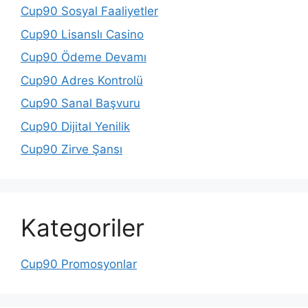
Cup90 Sosyal Faaliyetler
Cup90 Lisanslı Casino
Cup90 Ödeme Devamı
Cup90 Adres Kontrolü
Cup90 Sanal Başvuru
Cup90 Dijital Yenilik
Cup90 Zirve Şansı
Kategoriler
Cup90 Promosyonlar