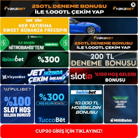
×
CUP90 GİRİŞ İÇİN TIKLAYINIZ!