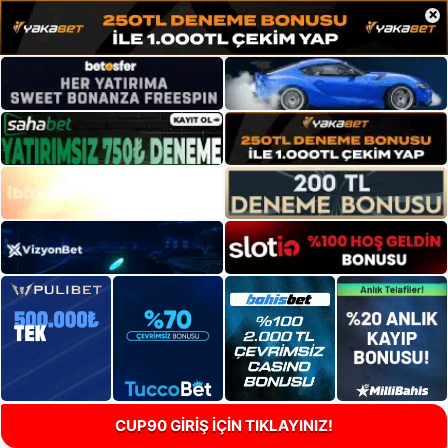
×
CUP90 GİRİŞ İÇİN TIKLAYINIZ!