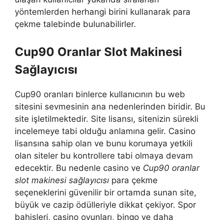
yöntemlerden herhangi birini kullanarak para
çekme talebinde bulunabilirler.
Cup90 Oranlar Slot Makinesi
Sağlayıcısı
Cup90 oranları binlerce kullanıcının bu web
sitesini sevmesinin ana nedenlerinden biridir. Bu
site işletilmektedir. Site lisansı, sitenizin sürekli
incelemeye tabi olduğu anlamına gelir. Casino
lisansına sahip olan ve bunu korumaya yetkili
olan siteler bu kontrollere tabi olmaya devam
edecektir. Bu nedenle casino ve
Cup90 oranlar
slot makinesi sağlayıcısı
para çekme
seçeneklerini güvenilir bir ortamda sunan site,
büyük ve cazip ödülleriyle dikkat çekiyor. Spor
bahisleri, casino oyunları, bingo ve daha