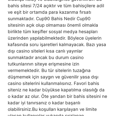
bahis sitesi 7/24 açıktır ve tüm bahisçilere adil
ve eşit bir ortamda para kazanma fırsatı
sunmaktadır. Cup90 Bahis Nedir Cup90
sitesinin açık olup olmaması önemli olmakla
birlikte tüm keşifler sosyal medya hesapları
üzerinden yapılabilmektedir. Böylece üyelerin
kafasında soru işaretleri kalmayacak. Bazı yasa
dışı casino siteleri kısa canlı yayınlar
sunmaktadır ancak bu durum casino
tutkunlarının siteye erişmesine izin
vermemektedir. Bu tür sitelerin tuzağına
düşmemek için saygın ve güvenilir yasa dışı
casino sitelerini kullanmalısınız. Favori bahis
siteniz ne kadar büyükse kapatılma olasılığı da
o kadar az olur. Öte yandan bir bahis sitesini ne
kadar iyi tanırsanız o kadar başarılı
olabilirsiniz.Bu koşulları karşılayan ve limite
ulaşan kullanıcılar yukarıda sıralanan