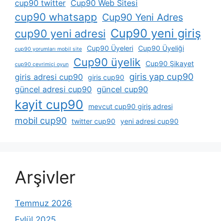
cup90 twitter
Cup90 Web Sitesi
cup90 whatsapp
Cup90 Yeni Adres
Cup90 yeni giriş
cup90 yeni adresi
Cup90 Üyeleri
Cup90 Üyeliği
cup90 yorumları mobil site
Cup90 üyelik
Cup90 Şikayet
cup90 çevrimiçi oyun
giris yap cup90
giris adresi cup90
giris cup90
güncel adresi cup90
güncel cup90
kayit cup90
mevcut cup90 giriş adresi
mobil cup90
twitter cup90
yeni adresi cup90
Arşivler
Temmuz 2026
Eylül 2025