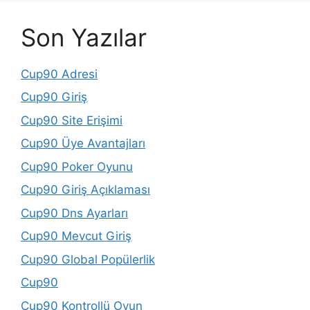
Son Yazılar
Cup90 Adresi
Cup90 Giriş
Cup90 Site Erişimi
Cup90 Üye Avantajları
Cup90 Poker Oyunu
Cup90 Giriş Açıklaması
Cup90 Dns Ayarları
Cup90 Mevcut Giriş
Cup90 Global Popülerlik
Cup90
Cup90 Kontrollü Oyun