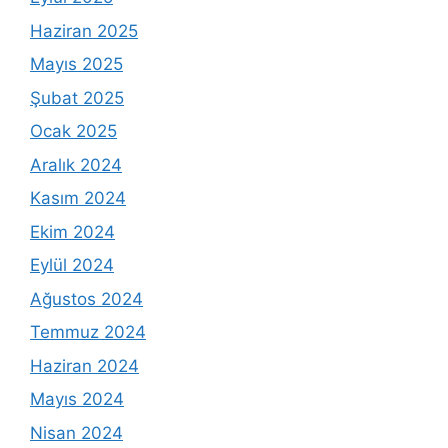
Haziran 2025
Mayıs 2025
Şubat 2025
Ocak 2025
Aralık 2024
Kasım 2024
Ekim 2024
Eylül 2024
Ağustos 2024
Temmuz 2024
Haziran 2024
Mayıs 2024
Nisan 2024