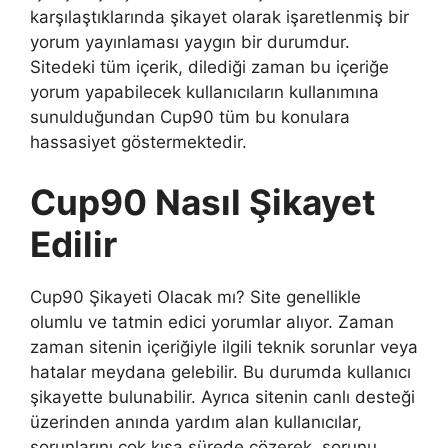
karşılaştıklarında şikayet olarak işaretlenmiş bir
yorum yayınlaması yaygın bir durumdur.
Sitedeki tüm içerik, dilediği zaman bu içeriğe
yorum yapabilecek kullanıcıların kullanımına
sunulduğundan Cup90 tüm bu konulara
hassasiyet göstermektedir.
Cup90 Nasıl Şikayet
Edilir
Cup90 Şikayeti Olacak mı? Site genellikle
olumlu ve tatmin edici yorumlar alıyor. Zaman
zaman sitenin içeriğiyle ilgili teknik sorunlar veya
hatalar meydana gelebilir. Bu durumda kullanıcı
şikayette bulunabilir. Ayrıca sitenin canlı desteği
üzerinden anında yardım alan kullanıcılar,
sorunlarını çok kısa sürede çözerek, sorunu