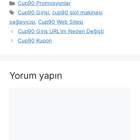
Kategoriler
Cup90 Promosyonlar
Etiketler
Cup90 Girişi
,
cup90 slot makinesi
sağlayıcısı
,
Cup90 Web Sitesi
Cup90 Giriş URL’im Neden Değişti
Cup90 Kupon
Yorum yapın
Yorum