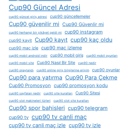
Cup90 Güncel Adresi
cup90 güncellemeler
cup90 güncel giriş adresi
Cup90 güvenilir mi
Cup90 Güvenlir mi
cup90 instagram
cup90 herhangi bir şikâyet geldi mi
Cup90 kayıt
cup90 kaç oldu
cup90 kayit
cup90 maç izleme
cup90 maç izle
cup90 mobil giriş
cup90 mobil android i̇ndir
cup90 mobil oyunları
Cup90 Nasıl Bir Site
cup90 mobil site
cup90 nedir
cup90 oyunlar
cup90 onaylandı
cup90 online giriş bilgilerine erişim
Cup90 para yatırma
Cup90 Para Çekme
Cup90 Promosyon
cup90 promosyon kodu
Cup90 Sitesi
cup90 sayfaları nedir
cup90 site kuralları
cup90 slot makineleri türleri
cup90 slot site kuralları
Cup90 spor bahisleri
cup90 telegram
cup90 tv canli maç
cup90 tv
cup90 tv canli maç izle
cup90 tv izle