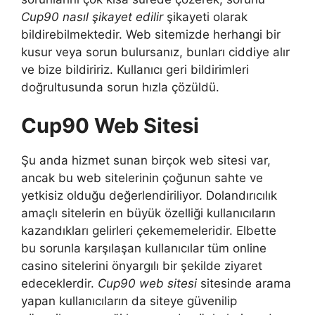
Cup90 nasıl şikayet edilir
şikayeti olarak
bildirebilmektedir. Web sitemizde herhangi bir
kusur veya sorun bulursanız, bunları ciddiye alır
ve bize bildiririz. Kullanıcı geri bildirimleri
doğrultusunda sorun hızla çözüldü.
Cup90 Web Sitesi
Şu anda hizmet sunan birçok web sitesi var,
ancak bu web sitelerinin çoğunun sahte ve
yetkisiz olduğu değerlendiriliyor. Dolandırıcılık
amaçlı sitelerin en büyük özelliği kullanıcıların
kazandıkları gelirleri çekememeleridir. Elbette
bu sorunla karşılaşan kullanıcılar tüm online
casino sitelerini önyargılı bir şekilde ziyaret
edeceklerdir.
Cup90 web sitesi
sitesinde arama
yapan kullanıcıların da siteye güvenilip