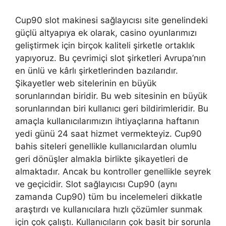
Cup90 slot makinesi sağlayıcısı site genelindeki
güçlü altyapıya ek olarak, casino oyunlarımızı
geliştirmek için birçok kaliteli şirketle ortaklık
yapıyoruz. Bu çevrimiçi slot şirketleri Avrupa’nın
en ünlü ve kârlı şirketlerinden bazılarıdır.
Şikayetler web sitelerinin en büyük
sorunlarından biridir. Bu web sitesinin en büyük
sorunlarından biri kullanıcı geri bildirimleridir. Bu
amaçla kullanıcılarımızın ihtiyaçlarına haftanın
yedi günü 24 saat hizmet vermekteyiz. Cup90
bahis siteleri genellikle kullanıcılardan olumlu
geri dönüşler almakla birlikte şikayetleri de
almaktadır. Ancak bu kontroller genellikle seyrek
ve geçicidir. Slot sağlayıcısı Cup90 (aynı
zamanda Cup90) tüm bu incelemeleri dikkatle
araştırdı ve kullanıcılara hızlı çözümler sunmak
için çok çalıştı. Kullanıcıların çok basit bir sorunla