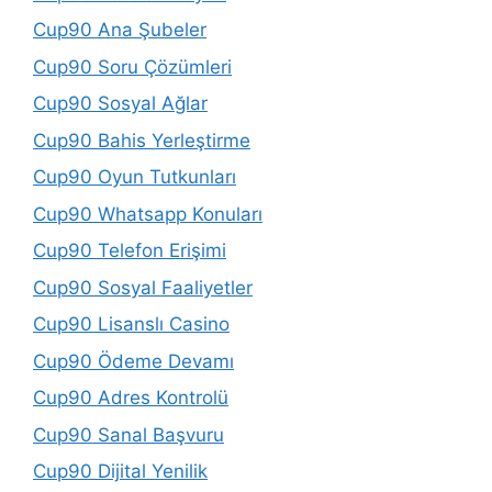
Cup90 Ana Şubeler
Cup90 Soru Çözümleri
Cup90 Sosyal Ağlar
Cup90 Bahis Yerleştirme
Cup90 Oyun Tutkunları
Cup90 Whatsapp Konuları
Cup90 Telefon Erişimi
Cup90 Sosyal Faaliyetler
Cup90 Lisanslı Casino
Cup90 Ödeme Devamı
Cup90 Adres Kontrolü
Cup90 Sanal Başvuru
Cup90 Dijital Yenilik