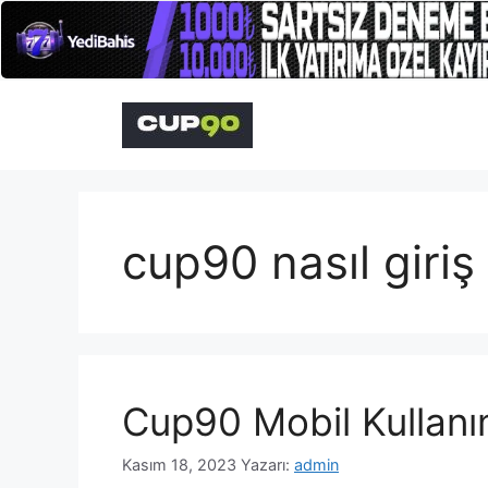
İçeriğe
atla
cup90 nasıl giri
Cup90 Mobil Kullanım
Kasım 18, 2023
Yazarı:
admin