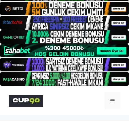
İçeriğe
atla
Menü