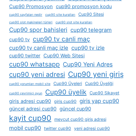
Cup90 Promosyon
cup90 promosyon kodu
Cup90 Sitesi
cup90 sayfaları nedir
cup90 site kuralları
cup90 slot makineleri türleri
cup90 slot site kuralları
Cup90 spor bahisleri
cup90 telegram
cup90 tv canli maç
cup90 tv
cup90 tv canli maç izle
cup90 tv izle
cup90 twitter
Cup90 Web Sitesi
cup90 whatsapp
Cup90 Yeni Adres
Cup90 yeni giriş
cup90 yeni adresi
Cup90 Üyeleri
Cup90 Üyeliği
cup90 yorumları mobil site
Cup90 üyelik
Cup90 Şikayet
cup90 çevrimiçi oyun
giris yap cup90
giris adresi cup90
giris cup90
güncel adresi cup90
güncel cup90
kayit cup90
mevcut cup90 giriş adresi
mobil cup90
twitter cup90
yeni adresi cup90