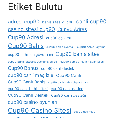
Etiket Bulutu
canli cup90
adresi cup90
bahis sitesi cup90
casino sitesi cup90
Cup90 Adres
Cup90 Adresi
cup90 açık mı
Cup90 Bahis
cup90 bahis avantajı
cup90 bahis kayıtları
Cup90 bahis sitesi
cup90 bahisleri güvenli mi
cup90 bahis sitesine üye olma süreci
cup90 bahis sitesinin avantajları
Cup90 Bonus
cup90 canli destek
cup90 canli maç izle
Cup90 Canlı
Cup90 Canlı Bahis
cup90 canlı bahis departmanı
cup90 canlı bahis sitesi
cup90 canlı casino
Cup90 Canlı Destek
Cup90 canlı desteği
cup90 casino oyunları
Cup90 Casino Sitesi
cup90 casinosu