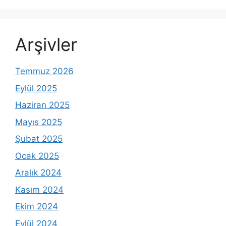
Arşivler
Temmuz 2026
Eylül 2025
Haziran 2025
Mayıs 2025
Şubat 2025
Ocak 2025
Aralık 2024
Kasım 2024
Ekim 2024
Eylül 2024