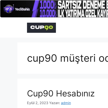
İçeriğe
atla
cup90 müşteri od
Cup90 Hesabınız
Eylül 2, 2023
Yazarı:
admin