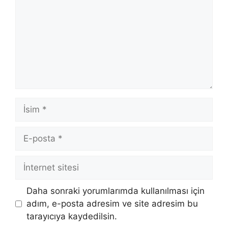
İsim
E-
posta
İnternet
sitesi
Daha sonraki yorumlarımda kullanılması için
adım, e-posta adresim ve site adresim bu
tarayıcıya kaydedilsin.