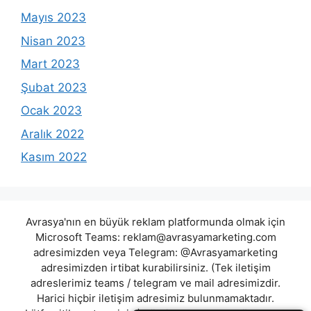
Mayıs 2023
Nisan 2023
Mart 2023
Şubat 2023
Ocak 2023
Aralık 2022
Kasım 2022
Avrasya'nın en büyük reklam platformunda olmak için
Microsoft Teams:
reklam@avrasyamarketing.com
adresimizden veya Telegram: @Avrasyamarketing
adresimizden irtibat kurabilirsiniz. (Tek iletişim
adreslerimiz teams / telegram ve mail adresimizdir.
Harici hiçbir iletişim adresimiz bulunmamaktadır.