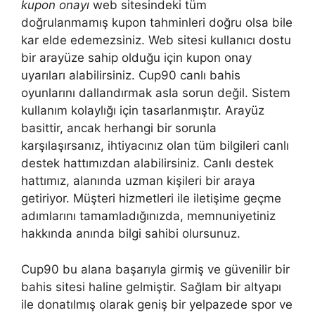
kupon onayı
web sitesindeki tüm
doğrulanmamış kupon tahminleri doğru olsa bile
kar elde edemezsiniz. Web sitesi kullanıcı dostu
bir arayüze sahip olduğu için kupon onay
uyarıları alabilirsiniz. Cup90 canlı bahis
oyunlarını dallandırmak asla sorun değil. Sistem
kullanım kolaylığı için tasarlanmıştır. Arayüz
basittir, ancak herhangi bir sorunla
karşılaşırsanız, ihtiyacınız olan tüm bilgileri canlı
destek hattımızdan alabilirsiniz. Canlı destek
hattımız, alanında uzman kişileri bir araya
getiriyor. Müşteri hizmetleri ile iletişime geçme
adımlarını tamamladığınızda, memnuniyetiniz
hakkında anında bilgi sahibi olursunuz.
Cup90 bu alana başarıyla girmiş ve güvenilir bir
bahis sitesi haline gelmiştir. Sağlam bir altyapı
ile donatılmış olarak geniş bir yelpazede spor ve