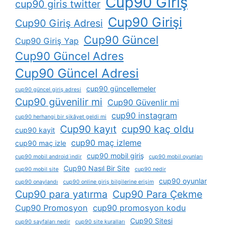
Cup90 Giriş
cup90 giris twitter
Cup90 Girişi
Cup90 Giriş Adresi
Cup90 Güncel
Cup90 Giriş Yap
Cup90 Güncel Adres
Cup90 Güncel Adresi
cup90 güncellemeler
cup90 güncel giriş adresi
Cup90 güvenilir mi
Cup90 Güvenlir mi
cup90 instagram
cup90 herhangi bir şikâyet geldi mi
Cup90 kayıt
cup90 kaç oldu
cup90 kayit
cup90 maç izleme
cup90 maç izle
cup90 mobil giriş
cup90 mobil android i̇ndir
cup90 mobil oyunları
Cup90 Nasıl Bir Site
cup90 mobil site
cup90 nedir
cup90 oyunlar
cup90 onaylandı
cup90 online giriş bilgilerine erişim
Cup90 para yatırma
Cup90 Para Çekme
Cup90 Promosyon
cup90 promosyon kodu
Cup90 Sitesi
cup90 sayfaları nedir
cup90 site kuralları