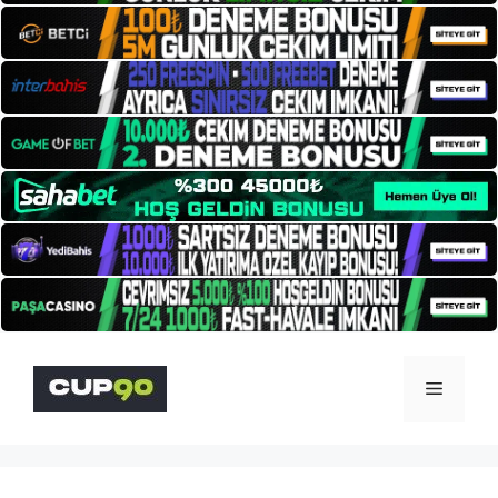
İçeriğe
atla
Menü