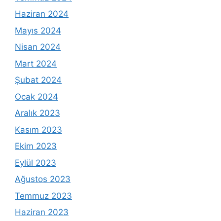
Haziran 2024
Mayıs 2024
Nisan 2024
Mart 2024
Şubat 2024
Ocak 2024
Aralık 2023
Kasım 2023
Ekim 2023
Eylül 2023
Ağustos 2023
Temmuz 2023
Haziran 2023