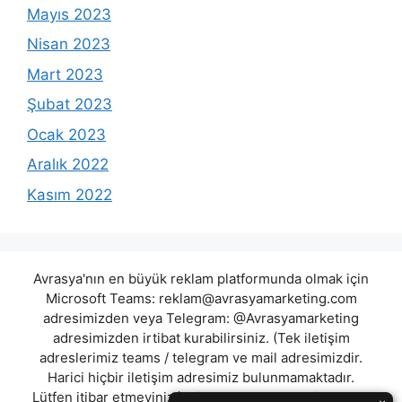
Mayıs 2023
Nisan 2023
Mart 2023
Şubat 2023
Ocak 2023
Aralık 2022
Kasım 2022
Avrasya'nın en büyük reklam platformunda olmak için
Microsoft Teams:
reklam@avrasyamarketing.com
adresimizden veya Telegram: @Avrasyamarketing
adresimizden irtibat kurabilirsiniz. (Tek iletişim
adreslerimiz teams / telegram ve mail adresimizdir.
Harici hiçbir iletişim adresimiz bulunmamaktadır.
Lütfen itibar etmeyiniz.) Türkiye yasalarına göre 7258