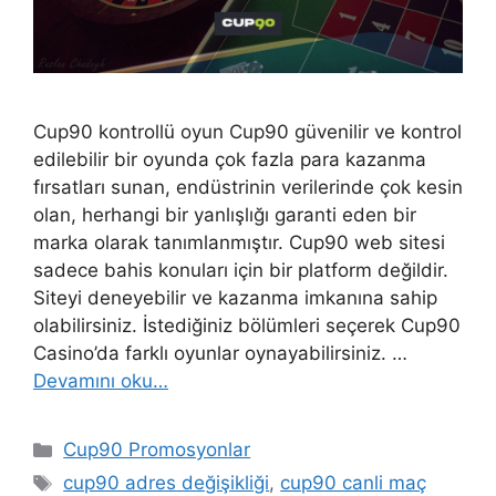
Cup90 kontrollü oyun Cup90 güvenilir ve kontrol
edilebilir bir oyunda çok fazla para kazanma
fırsatları sunan, endüstrinin verilerinde çok kesin
olan, herhangi bir yanlışlığı garanti eden bir
marka olarak tanımlanmıştır. Cup90 web sitesi
sadece bahis konuları için bir platform değildir.
Siteyi deneyebilir ve kazanma imkanına sahip
olabilirsiniz. İstediğiniz bölümleri seçerek Cup90
Casino’da farklı oyunlar oynayabilirsiniz. …
Devamını oku…
Kategoriler
Cup90 Promosyonlar
Etiketler
cup90 adres değişikliği
,
cup90 canli maç