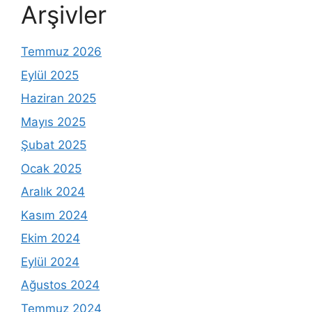
Arşivler
Temmuz 2026
Eylül 2025
Haziran 2025
Mayıs 2025
Şubat 2025
Ocak 2025
Aralık 2024
Kasım 2024
Ekim 2024
Eylül 2024
Ağustos 2024
Temmuz 2024