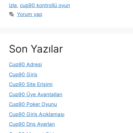
izle
,
cup90 kontrollü oyun
Yorum yap
Son Yazılar
Cup90 Adresi
Cup90 Giriş
Cup90 Site Erişimi
Cup90 Üye Avantajları
Cup90 Poker Oyunu
Cup90 Giriş Açıklaması
Cup90 Dns Ayarları