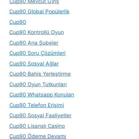
Cup90 Mevcut Giriş
Cup90 Global Popülerlik
Cup90
Cup90 Kontrollü Oyun
Cup90 Ana Şubeler
Cup90 Soru Çözümleri
Cup90 Sosyal Ağlar
Cup90 Bahis Yerleştirme
Cup90 Oyun Tutkunları
Cup90 Whatsapp Konuları
Cup90 Telefon Erişimi
Cup90 Sosyal Faaliyetler
Cup90 Lisanslı Casino
Cup90 Ödeme Devamı