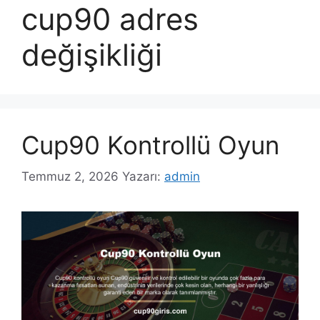
cup90 adres
değişikliği
Cup90 Kontrollü Oyun
Temmuz 2, 2026
Yazarı:
admin