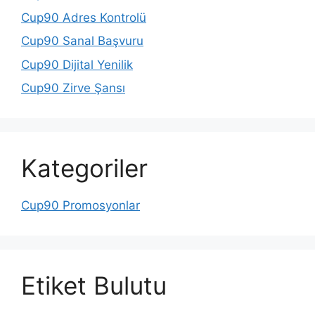
Cup90 Adres Kontrolü
Cup90 Sanal Başvuru
Cup90 Dijital Yenilik
Cup90 Zirve Şansı
Kategoriler
Cup90 Promosyonlar
Etiket Bulutu