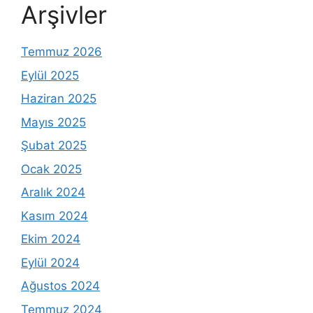
Arşivler
Temmuz 2026
Eylül 2025
Haziran 2025
Mayıs 2025
Şubat 2025
Ocak 2025
Aralık 2024
Kasım 2024
Ekim 2024
Eylül 2024
Ağustos 2024
Temmuz 2024