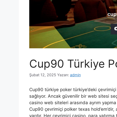
Cup90 Türkiye P
Şubat 12, 2025
Yazarı:
admin
Cup90 türkiye poker türkiye’deki çevrimiçi
sağlıyor. Ancak güvenilir bir web sitesi s
casino web siteleri arasında ayrım yapma 
Cup90 çevrimiçi polker texas hold’em’dir, a
vardır. Her çevrimiçi casino, para yatırma t