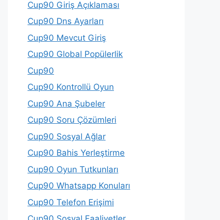
Cup90 Giriş Açıklaması
Cup90 Dns Ayarları
Cup90 Mevcut Giriş
Cup90 Global Popülerlik
Cup90
Cup90 Kontrollü Oyun
Cup90 Ana Şubeler
Cup90 Soru Çözümleri
Cup90 Sosyal Ağlar
Cup90 Bahis Yerleştirme
Cup90 Oyun Tutkunları
Cup90 Whatsapp Konuları
Cup90 Telefon Erişimi
Cup90 Sosyal Faaliyetler