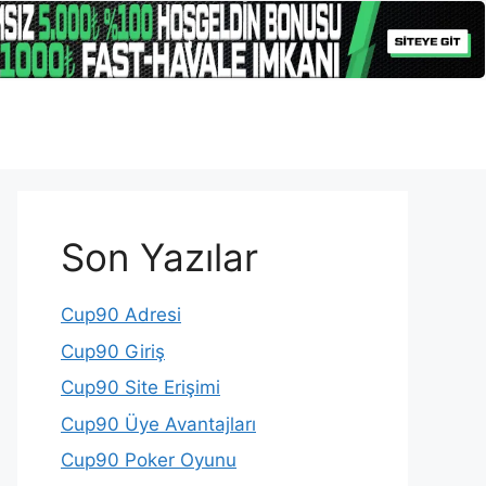
Son Yazılar
Cup90 Adresi
Cup90 Giriş
Cup90 Site Erişimi
Cup90 Üye Avantajları
Cup90 Poker Oyunu