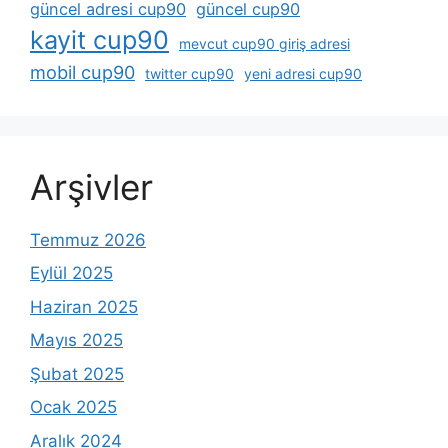
güncel adresi cup90
güncel cup90
kayit cup90
mevcut cup90 giriş adresi
mobil cup90
twitter cup90
yeni adresi cup90
Arşivler
Temmuz 2026
Eylül 2025
Haziran 2025
Mayıs 2025
Şubat 2025
Ocak 2025
Aralık 2024