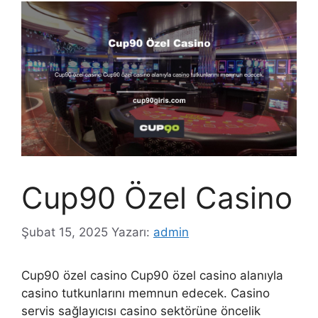
Cup90 Özel Casino
Şubat 15, 2025
Yazarı:
admin
Cup90 özel casino Cup90 özel casino alanıyla
casino tutkunlarını memnun edecek. Casino
servis sağlayıcısı casino sektörüne öncelik