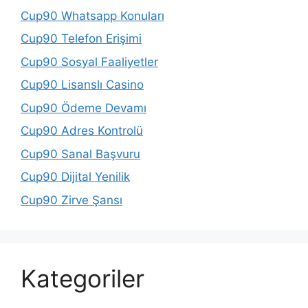
Cup90 Whatsapp Konuları
Cup90 Telefon Erişimi
Cup90 Sosyal Faaliyetler
Cup90 Lisanslı Casino
Cup90 Ödeme Devamı
Cup90 Adres Kontrolü
Cup90 Sanal Başvuru
Cup90 Dijital Yenilik
Cup90 Zirve Şansı
Kategoriler