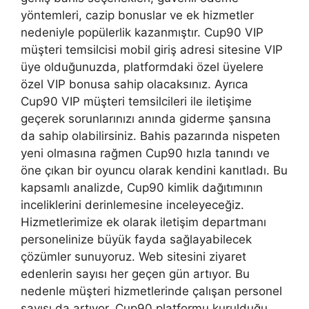
yöntemleri, cazip bonuslar ve ek hizmetler
nedeniyle popülerlik kazanmıştır. Cup90 VIP
müşteri temsilcisi mobil giriş adresi sitesine VIP
üye olduğunuzda, platformdaki özel üyelere
özel VIP bonusa sahip olacaksınız. Ayrıca
Cup90 VIP müşteri temsilcileri ile iletişime
geçerek sorunlarınızı anında giderme şansına
da sahip olabilirsiniz. Bahis pazarında nispeten
yeni olmasına rağmen Cup90 hızla tanındı ve
öne çıkan bir oyuncu olarak kendini kanıtladı. Bu
kapsamlı analizde, Cup90 kimlik dağıtımının
inceliklerini derinlemesine inceleyeceğiz.
Hizmetlerimize ek olarak iletişim departmanı
personelinize büyük fayda sağlayabilecek
çözümler sunuyoruz. Web sitesini ziyaret
edenlerin sayısı her geçen gün artıyor. Bu
nedenle müşteri hizmetlerinde çalışan personel
sayısı da artıyor. Cup90 platformu kurulduğu