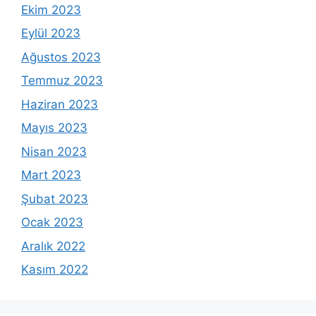
Ekim 2023
Eylül 2023
Ağustos 2023
Temmuz 2023
Haziran 2023
Mayıs 2023
Nisan 2023
Mart 2023
Şubat 2023
Ocak 2023
Aralık 2022
Kasım 2022