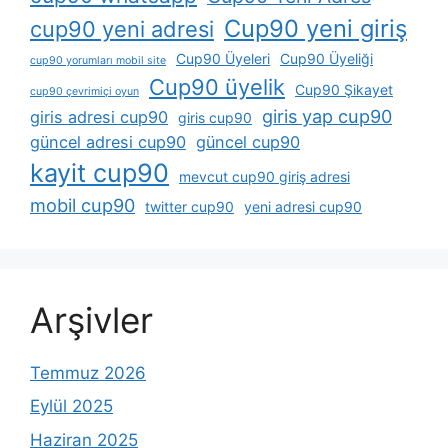
Cup90 yeni giriş
cup90 yeni adresi
Cup90 Üyeleri
Cup90 Üyeliği
cup90 yorumları mobil site
Cup90 üyelik
Cup90 Şikayet
cup90 çevrimiçi oyun
giris yap cup90
giris adresi cup90
giris cup90
güncel adresi cup90
güncel cup90
kayit cup90
mevcut cup90 giriş adresi
mobil cup90
twitter cup90
yeni adresi cup90
Arşivler
Temmuz 2026
Eylül 2025
Haziran 2025