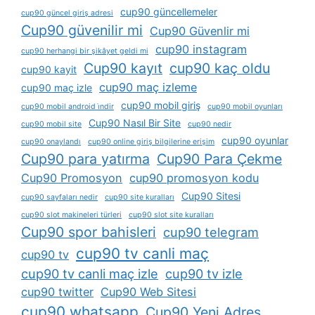
cup90 güncellemeler
cup90 güncel giriş adresi
Cup90 güvenilir mi
Cup90 Güvenlir mi
cup90 instagram
cup90 herhangi bir şikâyet geldi mi
Cup90 kayıt
cup90 kaç oldu
cup90 kayit
cup90 maç izleme
cup90 maç izle
cup90 mobil giriş
cup90 mobil android i̇ndir
cup90 mobil oyunları
Cup90 Nasıl Bir Site
cup90 mobil site
cup90 nedir
cup90 oyunlar
cup90 onaylandı
cup90 online giriş bilgilerine erişim
Cup90 para yatırma
Cup90 Para Çekme
Cup90 Promosyon
cup90 promosyon kodu
Cup90 Sitesi
cup90 sayfaları nedir
cup90 site kuralları
cup90 slot makineleri türleri
cup90 slot site kuralları
Cup90 spor bahisleri
cup90 telegram
cup90 tv canli maç
cup90 tv
cup90 tv canli maç izle
cup90 tv izle
cup90 twitter
Cup90 Web Sitesi
cup90 whatsapp
Cup90 Yeni Adres