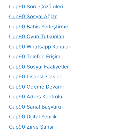
Cup90 Soru Çözümleri
Cup90 Sosyal Ağlar
Cup90 Bahis Yerleştirme
Cup90 Oyun Tutkunları
Cup90 Whatsapp Konuları
Cup90 Telefon Erişimi
Cup90 Sosyal Faaliyetler
Cup90 Lisanslı Casino
Cup90 Ödeme Devamı
Cup90 Adres Kontrolü
Cup90 Sanal Başvuru
Cup90 Dijital Yenilik
Cup90 Zirve Şansı